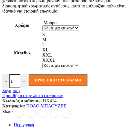
χαρακτηριστικά περιλαμβάνουν τυπώματα απο σιλικόνη και
διακοσμητικά χρωματικής αντίθεσης, αυτό το μπλουζάκι πόλο είναι
ιδανικό για εταιρική επωνυμία.
Μαύρο
Χρώμα
S
M
L
XL
Μέγεθος
XXL
XXXL
Μπλουζάκι Πόλο DX4 L/S ποσότητα
ΠΡΟΣΘΉΚΗ ΣΤΟ ΚΑΛΆΘΙ
-
+
Σύγκριση
Πρόσθήκη στην λίστα επιθυμιών
Κωδικός προϊόντος:
DX414
Κατηγορία:
ΠΟΛΟ ΜΠΛΟΥΖΕΣ
Share:
Περιγραφή