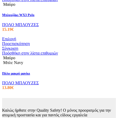
πολλαπλές
Μαύρο
παραλλαγές.
Οι
Μπλουζάκι WX3 Polo
επιλογές
μπορούν
ΠΟΛΟ ΜΠΛΟΥΖΕΣ
να
15.19
€
επιλεγούν
στη
Αυτό
Επιλογή
σελίδα
το
Προεπισκόπηση
του
προϊόν
Σύγκριση
προϊόντος
έχει
Πρόσθήκη στην λίστα επιθυμιών
πολλαπλές
Μαύρο
παραλλαγές.
Μπλε Navy
Οι
επιλογές
Πόλο μακρύ μανίκι
μπορούν
να
ΠΟΛΟ ΜΠΛΟΥΖΕΣ
επιλεγούν
13.80
€
στη
σελίδα
του
προϊόντος
Καλώς ήρθατε στην Quality Safety! Ο μόνος προορισμός για την
ατομική προστασία και για παντός είδους εργαλεία