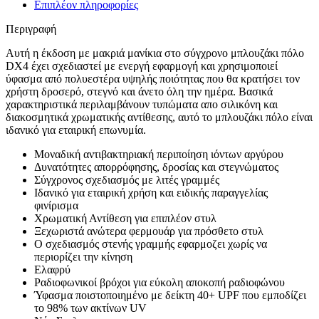
Επιπλέον πληροφορίες
Περιγραφή
Αυτή η έκδοση με μακριά μανίκια στο σύγχρονο μπλουζάκι πόλο
DX4 έχει σχεδιαστεί με ενεργή εφαρμογή και χρησιμοποιεί
ύφασμα από πολυεστέρα υψηλής ποιότητας που θα κρατήσει τον
χρήστη δροσερό, στεγνό και άνετο όλη την ημέρα. Βασικά
χαρακτηριστικά περιλαμβάνουν τυπώματα απο σιλικόνη και
διακοσμητικά χρωματικής αντίθεσης, αυτό το μπλουζάκι πόλο είναι
ιδανικό για εταιρική επωνυμία.
Μοναδική αντιβακτηριακή περιποίηση ιόντων αργύρου
Δυνατότητες απορρόφησης, δροσίας και στεγνώματος
Σύγχρονος σχεδιασμός με λιτές γραμμές
Ιδανικό για εταιρική χρήση και ειδικής παραγγελίας
φινίρισμα
Χρωματική Αντίθεση για επιπλέον στυλ
Ξεχωριστά ανώτερα φερμουάρ για πρόσθετο στυλ
Ο σχεδιασμός στενής γραμμής εφαρμοζει χωρίς να
περιορίζει την κίνηση
Ελαφρύ
Ραδιοφωνικοί βρόχοι για εύκολη αποκοπή ραδιοφώνου
Ύφασμα ποιστοποιημένο με δείκτη 40+ UPF που εμποδίζει
το 98% των ακτίνων UV