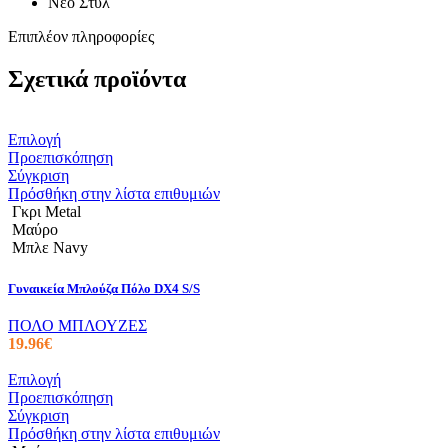
Νέο Στυλ
Επιπλέον πληροφορίες
Σχετικά προϊόντα
Αυτό
Επιλογή
το
Προεπισκόπηση
προϊόν
Σύγκριση
έχει
Πρόσθήκη στην λίστα επιθυμιών
πολλαπλές
Γκρι Metal
παραλλαγές.
Μαύρο
Οι
Μπλε Navy
επιλογές
μπορούν
Γυναικεία Μπλούζα Πόλο DX4 S/S
να
επιλεγούν
ΠΟΛΟ ΜΠΛΟΥΖΕΣ
στη
19.96
€
σελίδα
του
Αυτό
Επιλογή
προϊόντος
το
Προεπισκόπηση
προϊόν
Σύγκριση
έχει
Πρόσθήκη στην λίστα επιθυμιών