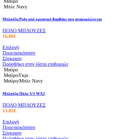
πολλαπλές
Μαύρο
παραλλαγές.
Μπλε Navy
Οι
επιλογές
Μπλούζα Polo από οργανικό βαμβάκι που ανακυκλώνεται
μπορούν
να
ΠΟΛΟ ΜΠΛΟΥΖΕΣ
επιλεγούν
16.06
€
στη
σελίδα
Αυτό
Επιλογή
του
το
Προεπισκόπηση
προϊόντος
προϊόν
Σύγκριση
έχει
Πρόσθήκη στην λίστα επιθυμιών
πολλαπλές
Μαύρο
παραλλαγές.
Μαύρο/Γκρι
Οι
Μαύρο/Μπλε Navy
επιλογές
μπορούν
Μπλούζα Πόλο S/S WX2
να
επιλεγούν
ΠΟΛΟ ΜΠΛΟΥΖΕΣ
στη
13.02
€
σελίδα
του
Αυτό
Επιλογή
προϊόντος
το
Προεπισκόπηση
προϊόν
Σύγκριση
έχει
Πρόσθήκη στην λίστα επιθυμιών