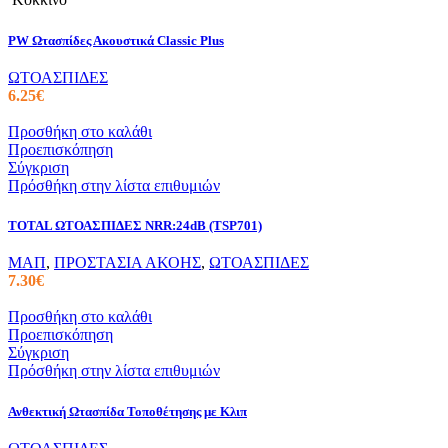
Οι
επιλογές
PW Ωτασπίδες Ακουστικά Classic Plus
μπορούν
να
ΩΤΟΑΣΠΙΔΕΣ
επιλεγούν
6.25
€
στη
σελίδα
Προσθήκη στο καλάθι
του
Προεπισκόπηση
προϊόντος
Σύγκριση
Πρόσθήκη στην λίστα επιθυμιών
TOTAL ΩΤΟΑΣΠΙΔΕΣ NRR:24dB (TSP701)
ΜΑΠ
,
ΠΡΟΣΤΑΣΙΑ ΑΚΟΗΣ
,
ΩΤΟΑΣΠΙΔΕΣ
7.30
€
Προσθήκη στο καλάθι
Προεπισκόπηση
Σύγκριση
Πρόσθήκη στην λίστα επιθυμιών
Ανθεκτική Ωτασπίδα Τοποθέτησης με Κλιπ