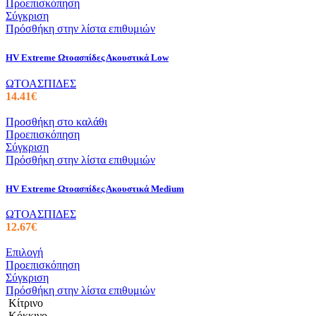
Προεπισκόπηση
Σύγκριση
Πρόσθήκη στην λίστα επιθυμιών
HV Extreme Ωτοασπίδες Ακουστικά Low
ΩΤΟΑΣΠΙΔΕΣ
14.41
€
Προσθήκη στο καλάθι
Προεπισκόπηση
Σύγκριση
Πρόσθήκη στην λίστα επιθυμιών
HV Extreme Ωτοασπίδες Ακουστικά Medium
ΩΤΟΑΣΠΙΔΕΣ
12.67
€
Αυτό
Επιλογή
το
Προεπισκόπηση
προϊόν
Σύγκριση
έχει
Πρόσθήκη στην λίστα επιθυμιών
πολλαπλές
Κίτρινο
παραλλαγές.
Κόκκινο