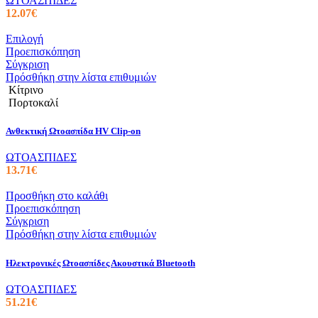
ΩΤΟΑΣΠΙΔΕΣ
12.07
€
Αυτό
Επιλογή
το
Προεπισκόπηση
προϊόν
Σύγκριση
έχει
Πρόσθήκη στην λίστα επιθυμιών
πολλαπλές
Κίτρινο
παραλλαγές.
Πορτοκαλί
Οι
επιλογές
Ανθεκτική Ωτοασπίδα HV Clip-on
μπορούν
να
ΩΤΟΑΣΠΙΔΕΣ
επιλεγούν
13.71
€
στη
σελίδα
Προσθήκη στο καλάθι
του
Προεπισκόπηση
προϊόντος
Σύγκριση
Πρόσθήκη στην λίστα επιθυμιών
Ηλεκτρονικές Ωτοασπίδες Ακουστικά Bluetooth
ΩΤΟΑΣΠΙΔΕΣ
51.21
€