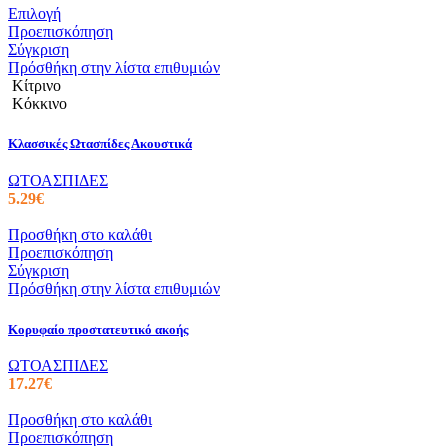
Αυτό
Επιλογή
το
Προεπισκόπηση
προϊόν
Σύγκριση
έχει
Πρόσθήκη στην λίστα επιθυμιών
πολλαπλές
Κίτρινο
παραλλαγές.
Κόκκινο
Οι
επιλογές
Κλασσικές Ωτασπίδες Ακουστικά
μπορούν
να
ΩΤΟΑΣΠΙΔΕΣ
επιλεγούν
5.29
€
στη
σελίδα
Προσθήκη στο καλάθι
του
Προεπισκόπηση
προϊόντος
Σύγκριση
Πρόσθήκη στην λίστα επιθυμιών
Κορυφαίο προστατευτικό ακοής
ΩΤΟΑΣΠΙΔΕΣ
17.27
€
Προσθήκη στο καλάθι
Προεπισκόπηση