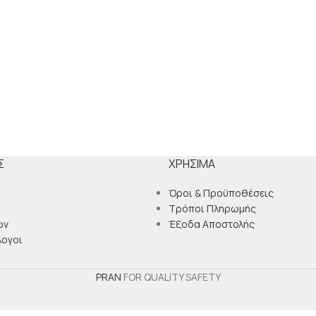
Σ
ΧΡΉΣΙΜΑ
Όροι & Προϋποθέσεις
Τρόποι Πληρωμής
ών
Έξοδα Αποστολής
λογοι
PRAN
FOR QUALITY SAFETY