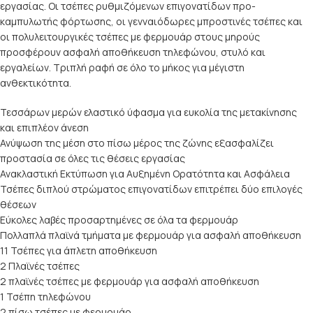
εργασίας. Οι τσέπες ρυθμιζόμενων επιγονατίδων προ-
καμπυλωτής φόρτωσης, οι γενναιόδωρες μπροστινές τσέπες και
οι πολυλειτουργικές τσέπες με φερμουάρ στους μηρούς
προσφέρουν ασφαλή αποθήκευση τηλεφώνου, στυλό και
εργαλείων. Τριπλή ραφή σε όλο το μήκος για μέγιστη
ανθεκτικότητα.
Τεσσάρων μερών ελαστικό ύφασμα για ευκολία της μετακίνησης
και επιπλέον άνεση
Ανύψωση της μέση στο πίσω μέρος της ζώνης εξασφαλίζει
προστασία σε όλες τις θέσεις εργασίας
Ανακλαστική Εκτύπωση για Αυξημένη Ορατότητα και Ασφάλεια
Τσέπες διπλού στρώματος επιγονατίδων επιτρέπει δύο επιλογές
θέσεων
Εύκολες λαβές προσαρτημένες σε όλα τα φερμουάρ
Πολλαπλά πλαϊνά τμήματα με φερμουάρ για ασφαλή αποθήκευση
11 Τσέπες για άπλετη αποθήκευση
2 Πλαϊνές τσέπες
2 πλαϊνές τσέπες με φερμουάρ για ασφαλή αποθήκευση
1 Τσέπη τηλεφώνου
2 πίσω τσέπες με φερμουάρ