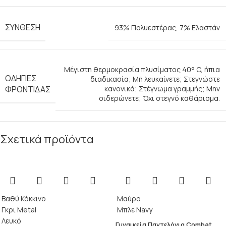
ΣΎΝΘΕΣΗ
93% Πολυεστέρας, 7% Ελαστάν
Μέγιστη θερμοκρασία πλυσίματος 40° C, ήπια
ΟΔΗΓΊΕΣ
διαδικασία; Μή λευκαίνετε; Στεγνώστε
ΦΡΟΝΤΊΔΑΣ
κανονικά; Στέγνωμα γραμμής; Μην
σιδερώνετε; Όχι στεγνό καθάρισμα.
Σχετικά προϊόντα
Βαθύ Κόκκινο
Μαύρο
Γκρι Metal
Μπλε Navy
Λευκό
Γυναικεία Παντελόνια Combat