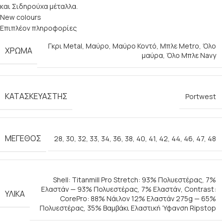
και Σιδηρούχα μέταλλα.
New colours
Επιπλέον πληροφορίες
Γκρι Metal
,
Μαύρο
,
Μαύρο Κοντό
,
Μπλε Metro
,
Όλο
ΧΡΏΜΑ
μαύρα
,
Όλο Μπλε Navy
ΚΑΤΑΣΚΕΥΑΣΤΉΣ
Portwest
ΜΈΓΕΘΟΣ
28
,
30
,
32
,
33
,
34
,
36
,
38
,
40
,
41
,
42
,
44
,
46
,
47
,
48
Shell: Titanmill Pro Stretch: 93% Πολυεστέρας, 7%
Ελαστάν — 93% Πολυεστέρας, 7% Ελαστάν
,
Contrast:
ΥΛΙΚΆ
CorePro: 88% Νάιλον 12% Ελαστάν 275g — 65%
Πολυεστέρας, 35% Βαμβάκι Ελαστική Ύφανση Ripstop