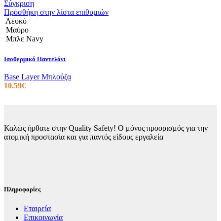
προϊόντος
προϊόν
Σύγκριση
έχει
Πρόσθήκη στην λίστα επιθυμιών
πολλαπλές
Λευκό
παραλλαγές.
Μαύρο
Οι
Μπλε Navy
επιλογές
μπορούν
Ισοθερμικό Παντελόνι
να
επιλεγούν
Base Layer Μπλούζα
στη
10.59
€
σελίδα
του
προϊόντος
Καλώς ήρθατε στην Quality Safety! Ο μόνος προορισμός για την
ατομική προστασία και για παντός είδους εργαλεία
Πληροφορίες
Εταιρεία
Επικοινωνία