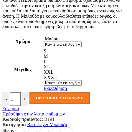
και αναπνέει. Αντιβακτηριδιακό φινίρισμα, σχεδιασμένο για να
εμποδίζει την ανάπτυξη οσμών και βακτηρίων Με εκτεταμένη
κουκούλα και λαιμό για στενή αίσθηση με τρύπες αναπνοής για
άνεση. Η Μπλούζα με κουκούλα διαθέτει επίπεδες ραφές, οι
οποίες είναι τοποθετημένες μακριά από τους ώμους, ώστε να
διασφαλίζεται η αποφυγή τριβής με το δέρμα σας.
Μαύρο
Χρώμα
S
M
L
XL
Μέγεθος
XXL
XXXL
Εκκαθάριση
Μπλούζα Base Layer με Κουκούλα Φλις Waffle ποσότητα
ΠΡΟΣΘΉΚΗ ΣΤΟ ΚΑΛΆΘΙ
-
+
Σύγκριση
Πρόσθήκη στην λίστα επιθυμιών
Κωδικός προϊόντος:
B191
Κατηγορία:
Base Layer Μπλούζα
Share: