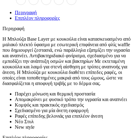
Περιγραφή
Επιπλέον πληροφορίες
Περιγραφή
Η Μπλούζα Base Layer με κουκούλα είναι κατασκευασμένο από
μαλακό πλεκτό ύφασμα με εσωτερική επιφάνεια από φλίς waffle
που δημιουργεί ζεστασιά, ενώ παράλληλα εξατμίζει την υγρασία
και αναπνέει. Αντιβακτηριδιακό φινίρισμα, σχεδιασμένο για να
εμποδίζει την ανάπτυξη οσμών και βακτηρίων Με εκτεταμένη
κουκούλα και λαιμό για στενή αίσθηση με τρύπες αναπνοής για
άνεση. Η Μπλούζα με κουκούλα διαθέτει επίπεδες ραφές, οι
οποίες είναι τοποθετημένες μακριά από τους ώμους, ώστε να
διασφαλίζεται η αποφυγή τριβής με το δέρμα σας.
Παρέχει μόνωση και θερμική προστασία
Απομακρύνει με φυσικό τρόπο την υγρασία και αναπνέει
Κομψός και πρακτικός σχεδιασμός
Σχεδιασμένο για μία άνετη εφαρμογή
Ραφές επίπεδης βελονιάς για επιπλέον άνεση
Νέο Στυλ
New style
Επιπλέον πληροφορίες