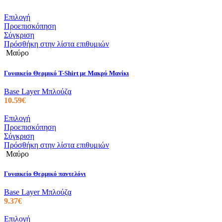
Αυτό
Επιλογή
το
Προεπισκόπηση
προϊόν
Σύγκριση
έχει
Πρόσθήκη στην λίστα επιθυμιών
πολλαπλές
Μαύρο
παραλλαγές.
Οι
Γυναικείο Θερμικό T-Shirt με Μακρύ Μανίκι
επιλογές
μπορούν
Base Layer Μπλούζα
να
10.59
€
επιλεγούν
στη
Αυτό
Επιλογή
σελίδα
το
Προεπισκόπηση
του
προϊόν
Σύγκριση
προϊόντος
έχει
Πρόσθήκη στην λίστα επιθυμιών
πολλαπλές
Μαύρο
παραλλαγές.
Οι
Γυναικείο Θερμικό παντελόνι
επιλογές
μπορούν
Base Layer Μπλούζα
να
9.37
€
επιλεγούν
στη
Αυτό
Επιλογή