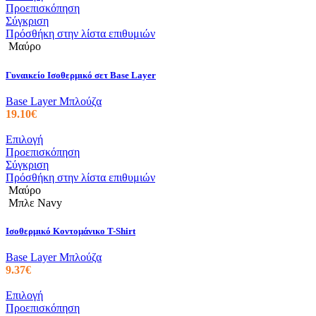
σελίδα
το
Προεπισκόπηση
του
προϊόν
Σύγκριση
προϊόντος
έχει
Πρόσθήκη στην λίστα επιθυμιών
πολλαπλές
Μαύρο
παραλλαγές.
Οι
Γυναικείο Ισοθερμικό σετ Base Layer
επιλογές
μπορούν
Base Layer Μπλούζα
να
19.10
€
επιλεγούν
στη
Αυτό
Επιλογή
σελίδα
το
Προεπισκόπηση
του
προϊόν
Σύγκριση
προϊόντος
έχει
Πρόσθήκη στην λίστα επιθυμιών
πολλαπλές
Μαύρο
παραλλαγές.
Μπλε Navy
Οι
επιλογές
Ισοθερμικό Κοντομάνικο T-Shirt
μπορούν
να
Base Layer Μπλούζα
επιλεγούν
9.37
€
στη
σελίδα
Αυτό
Επιλογή
του
το
Προεπισκόπηση