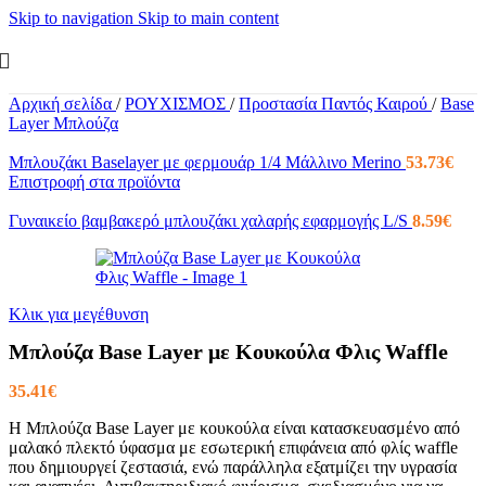
Skip to navigation
Skip to main content
Αρχική σελίδα
/
ΡΟΥΧΙΣΜΟΣ
/
Προστασία Παντός Καιρού
/
Base
Layer Μπλούζα
Μπλουζάκι Baselayer με φερμουάρ 1/4 Μάλλινο Merino
53.73
€
Επιστροφή στα προϊόντα
Γυναικείο βαμβακερό μπλουζάκι χαλαρής εφαρμογής L/S
8.59
€
Κλικ για μεγέθυνση
Μπλούζα Base Layer με Κουκούλα Φλις Waffle
35.41
€
Η Μπλούζα Base Layer με κουκούλα είναι κατασκευασμένο από
μαλακό πλεκτό ύφασμα με εσωτερική επιφάνεια από φλίς waffle
που δημιουργεί ζεστασιά, ενώ παράλληλα εξατμίζει την υγρασία