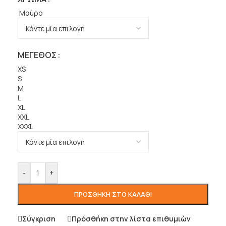
Μαύρο
ΜΈΓΕΘΟΣ
XS
S
M
L
XL
XXL
XXXL
-
+
ΠΡΟΣΘΉΚΗ ΣΤΟ ΚΑΛΆΘΙ
Σύγκριση
Πρόσθήκη στην λίστα επιθυμιών