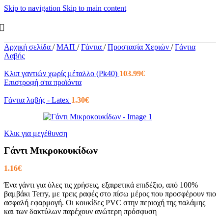
Skip to navigation
Skip to main content
Αρχική σελίδα
/
ΜΑΠ
/
Γάντια
/
Προστασία Χεριών
/
Γάντια
Λαβής
Κλιπ γαντιών χωρίς μέταλλο (Pk40)
103.99
€
Επιστροφή στα προϊόντα
Γάντια λαβής - Latex
1.30
€
Κλικ για μεγέθυνση
Γάντι Μικροκουκίδων
1.16
€
Ένα γάντι για όλες τις χρήσεις, εξαιρετικά επιδέξιο, από 100%
βαμβάκι Terry, με τρεις ραφές στο πίσω μέρος που προσφέρουν πιο
ασφαλή εφαρμογή. Οι κουκίδες PVC στην περιοχή της παλάμης
και των δακτύλων παρέχουν ανώτερη πρόσφυση