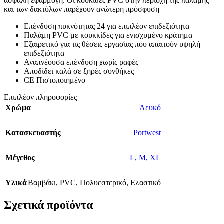
ασφαλή εφαρμογή. Οι κουκίδες PVC στην περιοχή της παλάμης
και των δακτύλων παρέχουν ανώτερη πρόσφυση
Επένδυση πυκνότητας 24 για επιπλέον επιδεξιότητα
Παλάμη PVC με κουκκίδες για ενισχυμένο κράτημα
Εξαιρετικό για τις θέσεις εργασίας που απαιτούν υψηλή
επιδεξιότητα
Αναπνέουσα επένδυση χωρίς ραφές
Αποδίδει καλά σε ξηρές συνθήκες
CE Πιστοποιημένο
Επιπλέον πληροφορίες
Χρώμα
Λευκό
Κατασκευαστής
Portwest
Μέγεθος
L
,
M
,
XL
Υλικά
Βαμβάκι
,
PVC
,
Πολυεστερικό
,
Ελαστικό
Σχετικά προϊόντα