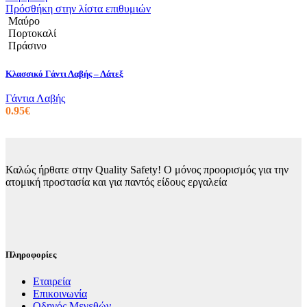
προϊόντος
έχει
Πρόσθήκη στην λίστα επιθυμιών
πολλαπλές
Μαύρο
παραλλαγές.
Πορτοκαλί
Οι
Πράσινο
επιλογές
μπορούν
Κλασσικό Γάντι Λαβής – Λάτεξ
να
επιλεγούν
Γάντια Λαβής
στη
0.95
€
σελίδα
του
προϊόντος
Καλώς ήρθατε στην Quality Safety! Ο μόνος προορισμός για την
ατομική προστασία και για παντός είδους εργαλεία
Πληροφορίες
Εταιρεία
Επικοινωνία
Οδηγός Μεγεθών