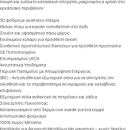
Ισχυρή και ευέλικτη κατασκευή επιτρέπει μακροχρόνια χρήση στο
εργασιακό περιβάλλον.
3D φόδρα με αναπνέον πλέγμα
Θηλύκι πίσω για εύκολη τοποθέτηση στο πόδι
Σουέντ και υφασμάτινο πάνω μέρος
Ενισχυμένο κολάρο για πρόσθετη άνεση
Συνθετικό προστατευτικό δαχτύλων για πρόσθετη προστασία
CE Πιστοποιημένο
Επισημασμένο UKCA
Αντιστατικά Υποδήματα
Περιοχή Πατήματος με Απορρόφηση Ενέργειας
SRC – Αντιολισθητική εξωτερική σόλα για να αποτρέπει την
ολίσθηση και το στραβοπάτημα σε κεραμικές και χαλύβδινες
επιφάνειες
Εξωτερική σόλα ανθεκτική σε πετρέλαιο και λάδια
Σόλα Διπλής Πυκνότητας
Κατασκευασμένο από δέρμα cow suede για ένα κομψό
εντυπωσιακό φινίρισμα
100% Χωρίς Μέταλλο
Κατάλληλο για Ανιχνευτή Μετάλλων Μη μαγνητικό – χωρίς Νικέλιο