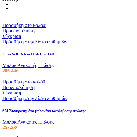
Προσθήκη στο καλάθι
Προεπισκόπηση
Σύγκριση
Πρόσθήκη στην λίστα επιθυμιών
2.5m Self Retract Lifeline 140
Μπλοκ Ανακοπής Πτώσης
286.44
€
Προσθήκη στο καλάθι
Προεπισκόπηση
Σύγκριση
Πρόσθήκη στην λίστα επιθυμιών
6M Συγκρατημένο μπλοκάκι κατάσβεσης πτώσης
Μπλοκ Ανακοπής Πτώσης
258.23
€