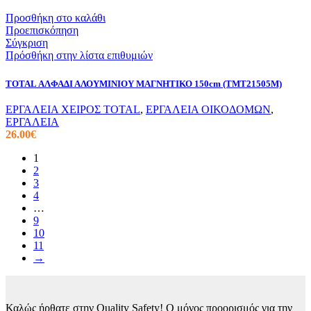
Προσθήκη στο καλάθι
Προεπισκόπηση
Σύγκριση
Πρόσθήκη στην λίστα επιθυμιών
TOTAL ΑΛΦΑΔΙ ΑΛΟΥΜΙΝΙΟΥ ΜΑΓΝΗΤΙΚΟ 150cm (TMT21505M)
ΕΡΓΑΛΕΙΑ ΧΕΙΡΟΣ TOTAL
,
ΕΡΓΑΛΕΙΑ ΟΙΚΟΔΟΜΩΝ
,
ΕΡΓΑΛΕΙΑ
26.00
€
1
2
3
4
…
9
10
11
→
Καλώς ήρθατε στην Quality Safety! Ο μόνος προορισμός για την