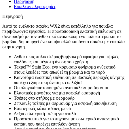
Περιγραφή
Επιπλέον πληροφορίες
Περιγραφή
Αυτό το ευέλικτο σακάκι WX2 είναι κατάλληλο για ποικίλα
περιβάλλοντα εργασίας. Η πρωτοποριακή ελαστική επένδυση σε
συνδυασμό με τον ανθεκτικό ανακυκλωμένο πολυεστέρα και το
βαμβάκι δημιουργεί ένα κομψό αλλά και άνετο σακάκι με ευκολία
στην κίνηση.
Ανθεκτικός πολυεστέρας/βαμβακερό ύφασμα για υψηλές
επιδόσεις και μέγιστη άνεση του χρήστη
Texpel™ Stain Eco, ένα κορυφαίο φινίρισμα ανθεκτικό
στους λεκέδες που απωθεί τη βρωμιά και το νερό
Καινοτόμα ελαστική επένδυση σε βασικές περιοχές κίνησης
παρέχει εξαιρετική άνεση κ ευελιξία!
Οικολογικά πιστοποιημένο ανακυκλώσιμο ύφασμα
Ελαστικές μανσέτες για μία ασφαλή εφαρμογή
Τσέπες στο στήθος με φερμουάρ
2 πλαϊνές τσέπες με φερμουάρ για ασφαλή αποθήκευση
Εσωτερικές κάτω τσέπες patch
Δεξιά εσωτερική τσέπη για στυλό
Προστατευτικό για το πηγούνι με εσωτερικό αντιανεμικό
καπάκι που παρέχει επιπλέον άνεση