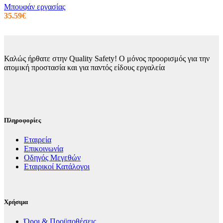
να
Μπουφάν εργασίας
επιλεγούν
35.59
€
στη
σελίδα
του
προϊόντος
Καλώς ήρθατε στην Quality Safety! Ο μόνος προορισμός για την
ατομική προστασία και για παντός είδους εργαλεία
Πληροφορίες
Εταιρεία
Επικοινωνία
Οδηγός Μεγεθών
Εταιρικοί Κατάλογοι
Χρήσιμα
Όροι & Προϋποθέσεις