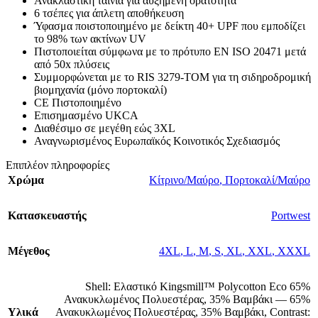
Ανακλαστική ταινία για αυξημένη ορατότητα
6 τσέπες για άπλετη αποθήκευση
Ύφασμα ποιστοποιημένο με δείκτη 40+ UPF που εμποδίζει
το 98% των ακτίνων UV
Πιστοποιείται σύμφωνα με το πρότυπο EN ISO 20471 μετά
από 50x πλύσεις
Συμμορφώνεται με το RIS 3279-TOM για τη σιδηροδρομική
βιομηχανία (μόνο πορτοκαλί)
CE Πιστοποιημένο
Επισημασμένο UKCA
Διαθέσιμο σε μεγέθη εώς 3XL
Αναγνωρισμένος Ευρωπαϊκός Κοινοτικός Σχεδιασμός
Επιπλέον πληροφορίες
Χρώμα
Κίτρινο/Μαύρο
,
Πορτοκαλί/Μαύρο
Κατασκευαστής
Portwest
Μέγεθος
4XL
,
L
,
M
,
S
,
XL
,
XXL
,
XXXL
Shell: Ελαστικό Kingsmill™ Polycotton Eco 65%
Ανακυκλωμένος Πολυεστέρας, 35% Βαμβάκι — 65%
Υλικά
Ανακυκλωμένος Πολυεστέρας, 35% Βαμβάκι
,
Contrast: