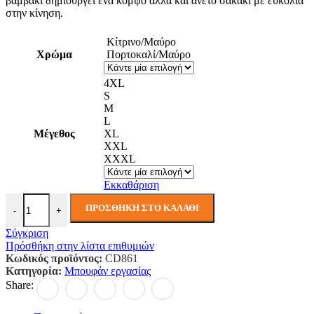
βαμβάκι δημιουργεί ένα κομψό αλλά και άνετο σακάκι με ευκολία
στην κίνηση.
Κίτρινο/Μαύρο
Χρώμα
Πορτοκαλί/Μαύρο
4XL
S
M
L
Μέγεθος
XL
XXL
XXXL
Εκκαθάριση
Σακάκι Εργασίας Ανακλαστικό Eco WX2 ποσότητα
ΠΡΟΣΘΉΚΗ ΣΤΟ ΚΑΛΆΘΙ
-
+
Σύγκριση
Πρόσθήκη στην λίστα επιθυμιών
Κωδικός προϊόντος:
CD861
Κατηγορία:
Μπουφάν εργασίας
Share: