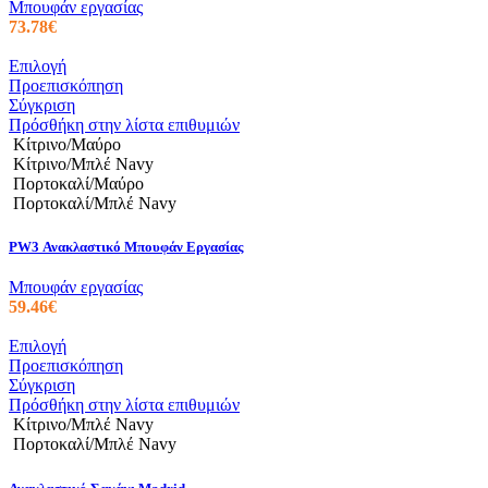
Μπουφάν εργασίας
επιλεγούν
73.78
€
στη
σελίδα
Αυτό
Επιλογή
του
το
Προεπισκόπηση
προϊόντος
προϊόν
Σύγκριση
έχει
Πρόσθήκη στην λίστα επιθυμιών
πολλαπλές
Κίτρινο/Μαύρο
παραλλαγές.
Κίτρινο/Μπλέ Navy
Οι
Πορτοκαλί/Μαύρο
επιλογές
Πορτοκαλί/Μπλέ Navy
μπορούν
να
PW3 Ανακλαστικό Μπουφάν Εργασίας
επιλεγούν
στη
Μπουφάν εργασίας
σελίδα
59.46
€
του
προϊόντος
Αυτό
Επιλογή
το
Προεπισκόπηση
προϊόν
Σύγκριση
έχει
Πρόσθήκη στην λίστα επιθυμιών
πολλαπλές
Κίτρινο/Μπλέ Navy
παραλλαγές.
Πορτοκαλί/Μπλέ Navy
Οι
επιλογές