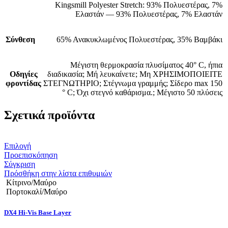
Kingsmill Polyester Stretch: 93% Πολυεστέρας, 7%
Ελαστάν — 93% Πολυεστέρας, 7% Ελαστάν
Σύνθεση
65% Ανακυκλωμένος Πολυεστέρας, 35% Βαμβάκι
Μέγιστη θερμοκρασία πλυσίματος 40° C, ήπια
Οδηγίες
διαδικασία; Μή λευκαίνετε; Μη ΧΡΗΣΙΜΟΠΟΙΕΙΤΕ
φροντίδας
ΣΤΕΓΝΩΤΗΡΙΟ; Στέγνωμα γραμμής; Σίδερο max 150
° C; Όχι στεγνό καθάρισμα.; Μέγιστο 50 πλύσεις
Σχετικά προϊόντα
Αυτό
Επιλογή
το
Προεπισκόπηση
προϊόν
Σύγκριση
έχει
Πρόσθήκη στην λίστα επιθυμιών
πολλαπλές
Κίτρινο/Μαύρο
παραλλαγές.
Πορτοκαλί/Μαύρο
Οι
επιλογές
DX4 Hi-Vis Base Layer
μπορούν
να