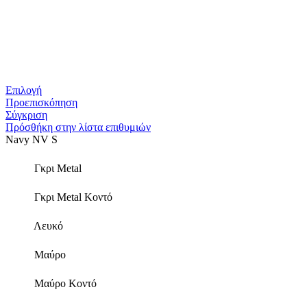
Αυτό
Επιλογή
το
Προεπισκόπηση
προϊόν
Σύγκριση
έχει
Πρόσθήκη στην λίστα επιθυμιών
πολλαπλές
Navy NV S
παραλλαγές.
Οι
Γκρι Metal
επιλογές
μπορούν
Γκρι Metal Κοντό
να
επιλεγούν
στη
Λευκό
σελίδα
του
Μαύρο
προϊόντος
Μαύρο Κοντό