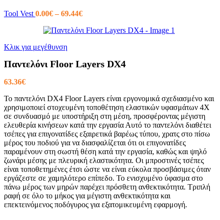
Price
Tool Vest
0.00
€
–
69.44
€
range:
0.00€
through
Κλικ για μεγέθυνση
69.44€
Παντελόνι Floor Layers DX4
63.36
€
Το παντελόνι DX4 Floor Layers είναι εργονομικά σχεδιασμένο και
χρησιμοποιεί στοχευμένη τοποθέτηση ελαστικών υφασμάτων 4X
σε συνδυασμό με υποστήριξη στη μέση, προσφέροντας μέγιστη
ελευθερία κινήσεων κατά την εργασία Αυτό το παντελόνι διαθέτει
τσέπες για επιγονατίδες εξαιρετικά βαρέως τύπου, χρατς στο πίσω
μέρος του ποδιού για να διασφαλίζεται ότι οι επιγονατίδες
παραμένουν στη σωστή θέση κατά την εργασία, καθώς και ψηλό
ζωνάρι μέσης με πλευρική ελαστικότητα. Οι μπροστινές τσέπες
είναι τοποθετημένες έτσι ώστε να είναι εύκολα προσβάσιμες όταν
εργάζεστε σε χαμηλότερο επίπεδο. Το ενισχυμένο ύφασμα στο
πάνω μέρος των μηρών παρέχει πρόσθετη ανθεκτικότητα. Τριπλή
ραφή σε όλο το μήκος για μέγιστη ανθεκτικότητα και
επεκτεινόμενος ποδόγυρος για εξατομικευμένη εφαρμογή.