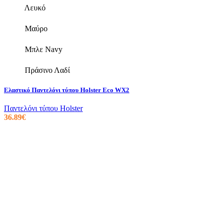
επιλεγούν
Λευκό
στη
σελίδα
Μαύρο
του
προϊόντος
Μπλε Navy
Πράσινο Λαδί
Ελαστικό Παντελόνι τύπου Holster Eco WX2
Παντελόνι τύπου Holster
36.89
€