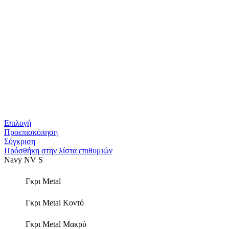
Αυτό
Επιλογή
το
Προεπισκόπηση
προϊόν
Σύγκριση
έχει
Πρόσθήκη στην λίστα επιθυμιών
πολλαπλές
Navy NV S
παραλλαγές.
Οι
Γκρι Metal
επιλογές
μπορούν
Γκρι Metal Κοντό
να
επιλεγούν
στη
Γκρι Metal Μακρύ