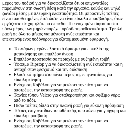
μέρος του ποδιού για να διασφαλίζεται ότι οι επιγονατίδες
παραμένουν στη σωστή θέση κατά την εργασία, καθώς και ψηλό
ζωνάρι μέσης με πλευρική ελαστικότητα. Οι μπροστινές τσέπες
είναι τοποθετημένες έτσι ώστε να είναι εύκολα προσβάσιμες όταν
εργάζεστε σε χαμηλότερο επίπεδο. Το ενισχυμένο ύφασμα στο
πάνω μέρος των μηρών παρέχει πρόσθετη ανθεκτικότητα. Τριπλή
ραφή σε όλο το μήκος για μέγιστη ανθεκτικότητα και
επεκτεινόμενος ποδόγυρος για εξατομικευμένη εφαρμογή.
Τεσσάρων μερών ελαστικό ύφασμα για ευκολία της
μετακίνησης και επιπλέον άνεση
Επιπλέον προστασία σε περιοχές με αυξημένη τριβή
Ύφασμα Ripstop για να διασφαλιστεί η ανθεκτικότητα και η
αντοχή στον ξεσχισμό και την διάσπαση
Ελαστικό τμήμα στο πάνω μέρος της επιγονατίδας για
εύκολη κίνηση
Ενίσχυση Καβάλου για να μειώσει την πίεση και να
αποτρέψει την καταστροφή της ραφής
Ταινίες τύπου Velcro για σταθεροποίηση και σφίξιμο γύρω
από το πόδι.
Πίσω τσέπες δίπλα στην πλαϊνή ραφή για εύκολη πρόσβαση
Τσέπες επιγονατίδων τοποθέτησης απο πάνω για γρήγορη και
εύκολη πρόσβαση
Ενίσχυση Καβάλου για να μειώσει την πίεση και να
αποτρέψει την καταστροφή της ραφής