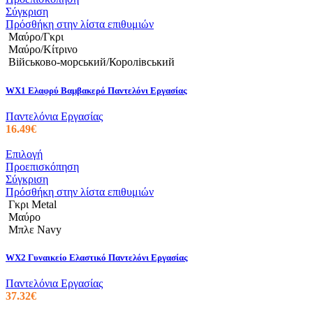
προϊόν
Σύγκριση
έχει
Πρόσθήκη στην λίστα επιθυμιών
πολλαπλές
Μαύρο/Γκρι
παραλλαγές.
Μαύρο/Κίτρινο
Οι
Військово-морський/Королівський
επιλογές
μπορούν
WX1 Ελαφρύ Βαμβακερό Παντελόνι Εργασίας
να
επιλεγούν
Παντελόνια Εργασίας
στη
16.49
€
σελίδα
του
Αυτό
Επιλογή
προϊόντος
το
Προεπισκόπηση
προϊόν
Σύγκριση
έχει
Πρόσθήκη στην λίστα επιθυμιών
πολλαπλές
Γκρι Metal
παραλλαγές.
Μαύρο
Οι
Μπλε Navy
επιλογές
μπορούν
WX2 Γυναικείο Ελαστικό Παντελόνι Εργασίας
να
επιλεγούν
Παντελόνια Εργασίας
στη
37.32
€
σελίδα