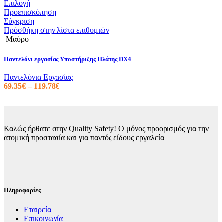
του
Αυτό
0.00€
Επιλογή
προϊόντος
το
through
Προεπισκόπηση
προϊόν
38.71€
Σύγκριση
έχει
Πρόσθήκη στην λίστα επιθυμιών
πολλαπλές
Μαύρο
παραλλαγές.
Οι
Παντελόνι εργασίας Υποστήριξης Πλάτης DX4
επιλογές
μπορούν
Παντελόνια Εργασίας
να
Price
69.35
€
–
119.78
€
επιλεγούν
range:
στη
69.35€
σελίδα
through
του
119.78€
προϊόντος
Καλώς ήρθατε στην Quality Safety! Ο μόνος προορισμός για την
ατομική προστασία και για παντός είδους εργαλεία
Πληροφορίες
Εταιρεία
Επικοινωνία