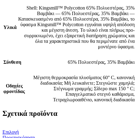
Shell: Kingsmill™ Polycotton 65% Πολυεστέρας, 35%
Βαμβάκι — 65% Πολυεστέρας, 35% Βαμβάκι —
Κατασκευασμένο από 65% Πολυεστέρα, 35% Βαμβάκι, το
ύφασμα Kingsmill™ Polycotton εγγυάται υψηλή απόδοση
Υλικά
και μέγιστη άνεση. Το υλικό είναι πλήρως προ-
συρρικνωμένο, έχει εξαιρετική διατήρηση χρώματος και
όλα τα χαρακτηριστικά που θα περιμένατε από ένα
μοντέρνο ύφασμα.
Σύνθεση
65% Πολυεστέρας, 35% Βαμβάκι
Μέγιστη θερμοκρασία πλυσίματος 60° C, κανονική
διαδικασία; Μή λευκαίνετε; Στεγνώστε χαμηλά;
Οδηγίες
Στέγνωμα γραμμής; Σίδερο max 150 ° C;
φροντίδας
Επαγγελματικό στεγνό καθάρισμα,
Τετραχλωροαιθένιο, κανονική διαδικασία
Σχετικά προϊόντα
Αυτό
Επιλογή
το
Προεπισκόπηση