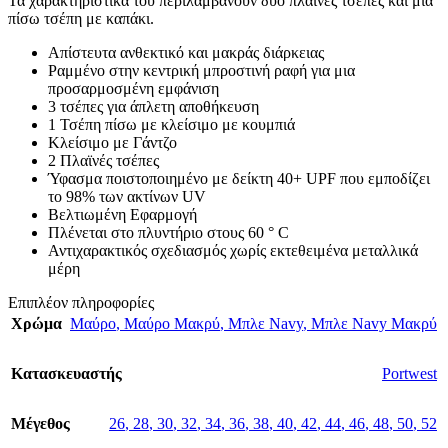
Τα χαρακτηριστικά του περιλαμβάνουν δύο πλαϊνές τσέπες και μια
πίσω τσέπη με καπάκι.
Απίστευτα ανθεκτικό και μακράς διάρκειας
Ραμμένο στην κεντρική μπροστινή ραφή για μια
προσαρμοσμένη εμφάνιση
3 τσέπες για άπλετη αποθήκευση
1 Τσέπη πίσω με κλείσιμο με κουμπιά
Κλείσιμο με Γάντζο
2 Πλαϊνές τσέπες
Ύφασμα ποιστοποιημένο με δείκτη 40+ UPF που εμποδίζει
το 98% των ακτίνων UV
Βελτιωμένη Εφαρμογή
Πλένεται στο πλυντήριο στους 60 ° C
Αντιχαρακτικός σχεδιασμός χωρίς εκτεθειμένα μεταλλικά
μέρη
Επιπλέον πληροφορίες
Χρώμα
Μαύρο
,
Μαύρο Μακρύ
,
Μπλε Navy
,
Μπλε Navy Μακρύ
Κατασκευαστής
Portwest
Μέγεθος
26
,
28
,
30
,
32
,
34
,
36
,
38
,
40
,
42
,
44
,
46
,
48
,
50
,
52