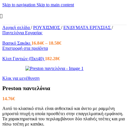
Skip to navigation
Skip to main content
Αρχική σελίδα
/
ΡΟΥΧΙΣΜΟΣ
/
ΕΝΔΥΜΑΤΑ ΕΡΓΑΣΙΑΣ
/
Παντελόνια Εργασίας
Price
Βασικό Σακάκι
16.84
€
–
18.58
€
range:
Επιστροφή στα προϊόντα
16.84€
through
Κλιπ Γαντιών (Πκτ40)
182.28
€
18.58€
Κλικ για μεγέθυνση
Preston παντελόνια
14.76
€
Αυτό το κλασικό στυλ είναι ανθεκτικό και άνετο με ραμμένη
μπροστά πτυχή η οποία προσθέτει στην επαγγελματική εμφάνιση.
Τα χαρακτηριστικά του περιλαμβάνουν δύο πλαϊνές τσέπες και μια
πίσω τσέπη με καπάκι.