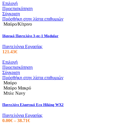
του
Αυτό
Επιλογή
προϊόντος
το
Προεπισκόπηση
προϊόν
Σύγκριση
έχει
Πρόσθήκη στην λίστα επιθυμιών
πολλαπλές
Μαύρο/Κίτρινο
παραλλαγές.
Οι
Ιδανικό Παντελόνι 3-σε-1 Modular
επιλογές
μπορούν
Παντελόνια Εργασίας
να
121.43
€
επιλεγούν
στη
Αυτό
Επιλογή
σελίδα
το
Προεπισκόπηση
του
προϊόν
Σύγκριση
προϊόντος
έχει
Πρόσθήκη στην λίστα επιθυμιών
πολλαπλές
Μαύρο
παραλλαγές.
Μαύρο Μακρύ
Οι
Μπλε Navy
επιλογές
μπορούν
Παντελόνι Ελαστικό Eco Hiking WX2
να
επιλεγούν
Παντελόνια Εργασίας
στη
Price
0.00
€
–
38.71
€
σελίδα
range: