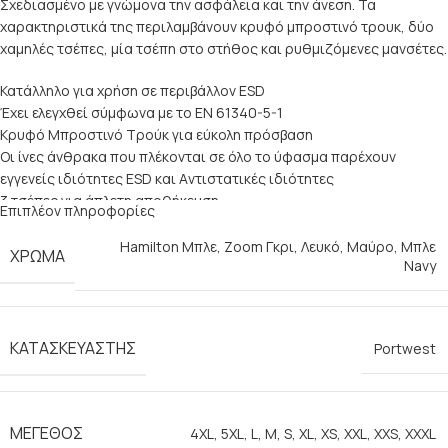
Σχεδιασμένο με γνώμονα την ασφάλεια και την άνεση. Τα
χαρακτηριστικά της περιλαμβάνουν κρυφό μπροστινό τρουκ, δύο
χαμηλές τσέπες, μία τσέπη στο στήθος και ρυθμιζόμενες μανσέτες.
Κατάλληλο για χρήση σε περιβάλλον ESD
Έχει ελεγχθεί σύμφωνα με το EN 61340-5-1
Κρυφό Μπροστινό Τρούκ για εύκολη πρόσβαση
Οι ίνες άνθρακα που πλέκονται σε όλο το ύφασμα παρέχουν
εγγενείς ιδιότητες ESD και Aντιστατικές ιδιότητες
3 τσέπες για άπλετη αποθήκευση
Επιπλέον πληροφορίες
1 τσέπη για στυλό
2 Πλαϊνές τσέπες
Hamilton Μπλε
,
Zoom Γκρι
,
Λευκό
,
Μαύρο
,
Μπλε
ΧΡΏΜΑ
Navy
Ελαφρύ
CE Πιστοποιημένο
Πλένεται στο πλυντήριο στους 60 ° C
Αντιχαρακτικός σχεδιασμός χωρίς εκτεθειμένα μεταλλικά μέρη
ΚΑΤΑΣΚΕΥΑΣΤΉΣ
Portwest
Νέο Στυλ
ΜΈΓΕΘΟΣ
4XL
,
5XL
,
L
,
M
,
S
,
XL
,
XS
,
XXL
,
XXS
,
XXXL