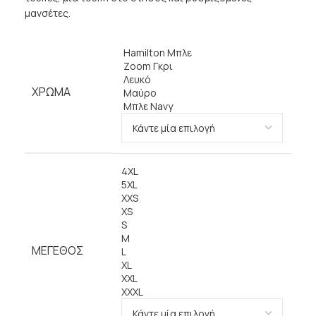
μανσέτες.
Hamilton Μπλε
Zoom Γκρι
Λευκό
ΧΡΏΜΑ
Μαύρο
Μπλε Navy
4XL
5XL
XXS
XS
S
M
ΜΈΓΕΘΟΣ
L
XL
XXL
XXXL