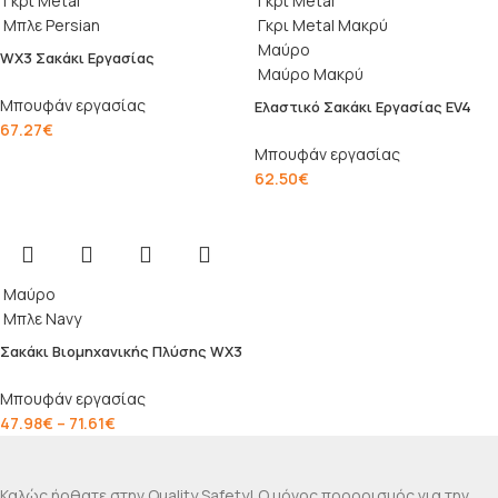
Γκρι Metal
Γκρι Metal
Μπλε Persian
Γκρι Metal Μακρύ
Μαύρο
WX3 Σακάκι Εργασίας
Μαύρο Μακρύ
Μπουφάν εργασίας
Ελαστικό Σακάκι Εργασίας EV4
67.27
€
Μπουφάν εργασίας
62.50
€
Μαύρο
Μπλε Navy
Σακάκι Βιομηχανικής Πλύσης WX3
Μπουφάν εργασίας
47.98
€
–
71.61
€
Καλώς ήρθατε στην Quality Safety! Ο μόνος προορισμός για την