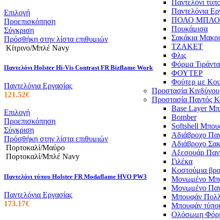
στη
Παντελόνι τύπο
σελίδα
Παντελόνια Ερ
Αυτό
Επιλογή
του
ΠΟΛΟ ΜΠΛΟ
το
Προεπισκόπηση
προϊόντος
Πουκάμισα
προϊόν
Σύγκριση
Σακάκια Μακρ
έχει
Πρόσθήκη στην λίστα επιθυμιών
ΤΖΑΚΕΤ
πολλαπλές
Κίτρινο/Μπλέ Navy
Φλις
παραλλαγές.
Φόρμα Τιράντα
Οι
Παντελόνι Holster Hi-Vis Contrast FR Bizflame Work
ΦΟΥΤΕΡ
επιλογές
Φούτερ με Κο
μπορούν
Παντελόνια Εργασίας
Προστασία Κινδύνου
να
121.52
€
Προστασία Παντός Κ
επιλεγούν
Base Layer Μπ
στη
Αυτό
Επιλογή
Bomber
σελίδα
το
Προεπισκόπηση
Softshell Μπο
του
προϊόν
Σύγκριση
Αδιάβροχο Παν
προϊόντος
έχει
Πρόσθήκη στην λίστα επιθυμιών
Αδιάβροχο Σακ
πολλαπλές
Πορτοκαλί/Μαύρο
Αξεσουάρ Παν
παραλλαγές.
Πορτοκαλί/Μπλέ Navy
Γιλέκα
Οι
Κοστούμια βρο
επιλογές
Παντελόνι τύπου Holster FR Modaflame HVO PW3
Μονωμένο Μπ
μπορούν
Μονωμένο Παν
να
Παντελόνια Εργασίας
Μπουφάν Πολ
επιλεγούν
173.17
€
Μπουφάν τύπου
στη
Ολόσωμη Φόρ
σελίδα