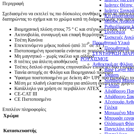
Περιγραφή
Ιμάντες Θέσης
Ιμάντες Συγκρ
Σχεδιασμένο να εκτελεί τις πιο δύσκολες συνθήκες, αυτό το παντελ
Κιτ Προστασί
διατηρώντας το σχήμα και το χρώμα κατά τη διάρκεια ζωής του παντ
Μπλοκ Ανακοπ
Ρυθμιζόμενοι 
Bιομηχανική πλύση στους 75 ° C και στέγνωμα στους 155 ° C
Σύνδεσμοι
Ακτινοβολία, συναγωγή και επαφή θερμότητας
Συσκευές Αγκ
Τσέπη Κανόνα
Προωθητικά Υλικά
Επεκτεινόμενο μήκος ποδιού (από 31″ σε 33″)
Προωθητικά
Πιστοποιημένη προστασία ενάντια σε πιτσιλιές λιωμένου μέτ
ΣΥΝΤΗΡΗΣΗ ΔΙΑΡ
Μη μαγνητικό – χωρίς νικέλιο και σίδηρο
ΡΟΥΧΙΣΜΟΣ
8 τσέπες για άπλετη αποθήκευση
Ανθεκτικά σε Φλόγ
Τσέπες διπλού στρώματος επιγονατίδων επιτρέπει δύο επιλογ
Base Layer Μπ
Ταινία αντοχής σε Φλόγα και Βιομηχανικό πλύσιμο
Joggers
Ύφασμα ποιστοποιημένο με δείκτη 40+ UPF που εμποδίζει τ
Softshell Μπο
Μέση με πλαϊνή ελαστικότητα για απόλυτη άνεση στον χρήστ
T-Shirts
Κατάλληλο για χρήση σε περιβάλλον ATEX
Αδιάβροχο Παν
CE-CAT III
Αδιάβροχο Σακ
CE Πιστοποιημένο
Αξεσουάρ Ανθε
Γιλέκα
Επιπλέον πληροφορίες
Μονωμένο Μπ
Χρώμα
Μπουφάν εργα
Ολόσωμη Φόρ
Παντελόνι τύπο
Κατασκευαστής