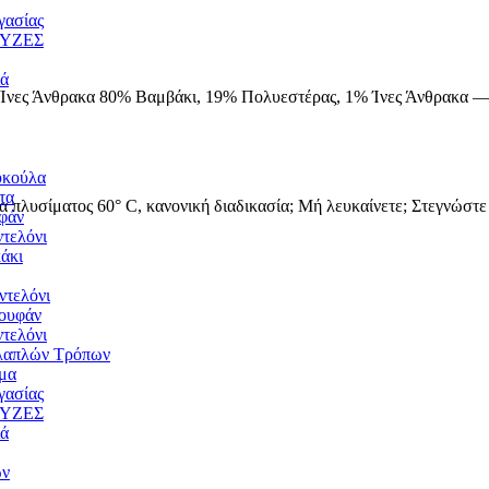
γασίας
ΥΖΕΣ
ιά
1% Ίνες Άνθρακα 80% Βαμβάκι, 19% Πολυεστέρας, 1% Ίνες Άνθρακα 
υκούλα
τα
 πλυσίματος 60° C, κανονική διαδικασία; Μή λευκαίνετε; Στεγνώστε
υφάν
τελόνι
άκι
ντελόνι
ουφάν
τελόνι
λαπλών Τρόπων
μα
γασίας
ΥΖΕΣ
ιά
ων