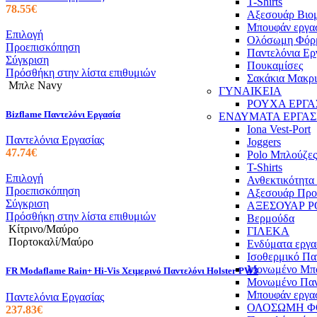
T-Shirts
να
78.55
€
Αξεσουάρ Βιο
επιλεγούν
Μπουφάν εργα
στη
Αυτό
Επιλογή
Ολόσωμη Φόρ
σελίδα
το
Προεπισκόπηση
Παντελόνια Ερ
του
προϊόν
Σύγκριση
Πουκαμίσες
προϊόντος
έχει
Πρόσθήκη στην λίστα επιθυμιών
Σακάκια Μακρ
πολλαπλές
Μπλε Navy
ΓΥΝΑΙΚΕΙΑ
παραλλαγές.
ΡΟΥΧΑ ΕΡΓΑ
Οι
Bizflame Παντελόνι Εργασία
ΕΝΔΥΜΑΤΑ ΕΡΓΑΣ
επιλογές
Iona Vest-Port
μπορούν
Παντελόνια Εργασίας
Joggers
να
47.74
€
Polo Μπλούζες
επιλεγούν
T-Shirts
στη
Αυτό
Επιλογή
Ανθεκτικότητα
σελίδα
το
Προεπισκόπηση
Αξεσουάρ Προ
του
προϊόν
Σύγκριση
ΑΞΕΣΟΥΑΡ Ρ
προϊόντος
έχει
Πρόσθήκη στην λίστα επιθυμιών
Βερμούδα
πολλαπλές
Κίτρινο/Μαύρο
ΓΙΛΕΚΑ
παραλλαγές.
Πορτοκαλί/Μαύρο
Ενδύματα εργα
Οι
Ισοθερμικό Πα
επιλογές
Μονωμένο Μπ
FR Modaflame Rain+ Hi-Vis Χειμερινό Παντελόνι Holster PW3
μπορούν
Μονωμένο Παν
να
Μπουφάν εργα
Παντελόνια Εργασίας
επιλεγούν
ΟΛΟΣΩΜΗ 
237.83
€