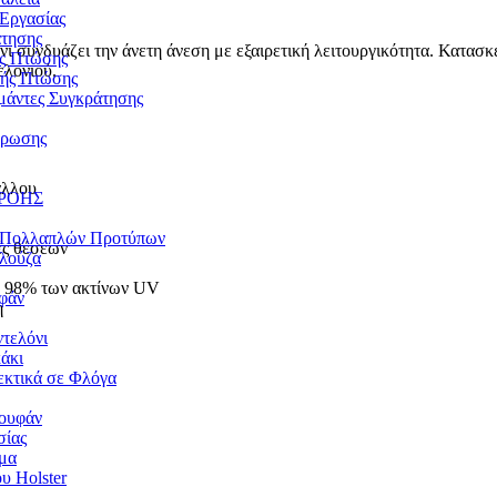
 Εργασίας
άτησης
όνι συνδυάζει την άνετη άνεση με εξαιρετική λειτουργικότητα. Κατασ
ας Πτώσης
ελονιού.
ής Πτώσης
Ιμάντες Συγκράτησης
ύρωσης
αλλου
ΡΟΗΣ
α Πολλαπλών Προτύπων
ές θέσεων
λούζα
ο 98% των ακτίνων UV
υφάν
η
τελόνι
άκι
κτικά σε Φλόγα
ουφάν
σίας
μα
υ Holster