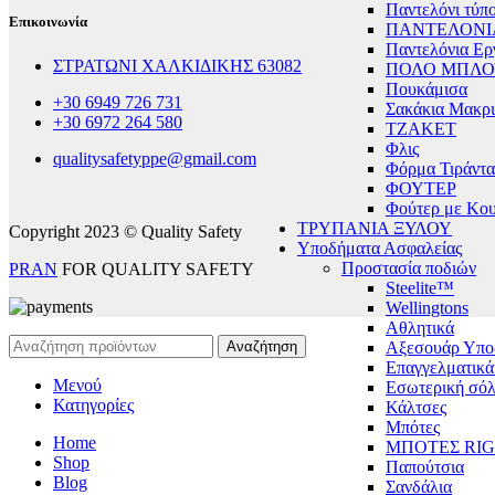
Παντελόνι τύπο
Επικοινωνία
ΠΑΝΤΕΛΟΝΙ
Παντελόνια Ερ
ΣΤΡΑΤΩΝΙ ΧΑΛΚΙΔΙΚΗΣ 63082
ΠΟΛΟ ΜΠΛΟ
Πουκάμισα
+30 6949 726 731
Σακάκια Μακρ
+30 6972 264 580
ΤΖΑΚΕΤ
Φλις
qualitysafetyppe@gmail.com
Φόρμα Τιράντα
ΦΟΥΤΕΡ
Φούτερ με Κο
ΤΡΥΠΑΝΙΑ ΞΥΛΟΥ
Copyright 2023 © Quality Safety
Υποδήματα Ασφαλείας
Προστασία ποδιών
PRAN
FOR QUALITY SAFETY
Steelite™
Wellingtons
Αθλητικά
Αξεσουάρ Υπο
Αναζήτηση
Επαγγελματικ
Μενού
Εσωτερική σό
Κατηγορίες
Κάλτσες
Μπότες
Home
ΜΠΟΤΕΣ RI
Shop
Παπούτσια
Blog
Σανδάλια