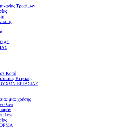
μηχανίας Τροφίμων
σίας
μα
γασίας
ιά
ΣΙΑΣ
ΙΑΣ
 σε Κοπή
στασίας Κεφαλής
ΟΥΧΩΝ ΕΡΓΑΣΙΑΣ
σίας μιας χρήσης
ντελόνι
ουφάν
τελόνι
σίας
ΦΟΡΜΑ