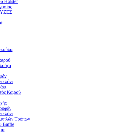
υ Holster
γασίας
ΥΖΕΣ
ιά
υκούλα
αιρού
λούζα
υφάν
τελόνι
άκι
τός Καιρού
χής
ουφάν
τελόνι
λαπλών Τρόπων
 Baffle
μα