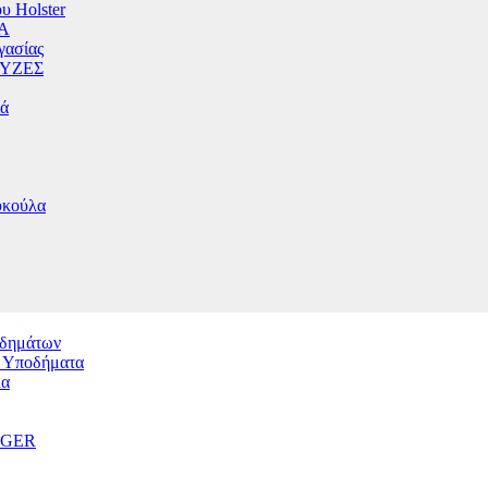
υ Holster
Α
γασίας
ΥΖΕΣ
ιά
υκούλα
δημάτων
ά Υποδήματα
λα
GGER