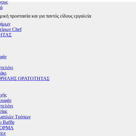
χους
ιά
μική προστασία και για παντός είδους εργαλεία
φίμων
είρων Chef
ΗΤΑΣ
υφάν
τελόνι
άκι
ΥΨΗΛΗΣ ΟΡΑΤΟΤΗΤΑΣ
χής
ουφάν
τελόνι
σίας
λαπλών Τρόπων
 Baffle
ΦΟΡΜΑ
ice