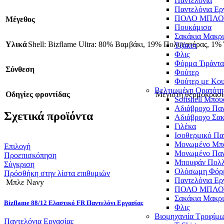
Παντελόνια
Παντελόνια Ερ
ΠΟΛΟ ΜΠΛΟ
Μέγεθος
Πουκάμισα
Σακάκια Μακρ
Υλικά
Shell: Bizflame Ultra: 80% Βαμβάκι, 19% Πολυεστέρας, 
Τζάκετ
Φλις
Φόρμα Τιράντα
Σύνθεση
Φούτερ
Φούτερ με Κο
Βελτιωμένη Ορατότη
Οδηγίες φροντίδας
Μέγιστη θερμοκρασία
Softshell Μπο
Αδιάβροχο Παν
Σχετικά προϊόντα
Αδιάβροχο Σακ
Γιλέκα
Ισοθερμικό Πα
Μονωμένο Μπ
Αυτό
Επιλογή
Μονωμένο Παν
το
Προεπισκόπηση
Μπουφάν Πολ
προϊόν
Σύγκριση
Ολόσωμη Φόρ
έχει
Πρόσθήκη στην λίστα επιθυμιών
Παντελόνια Ερ
πολλαπλές
Μπλε Navy
ΠΟΛΟ ΜΠΛΟ
παραλλαγές.
Σακάκια Μακρ
Οι
Bizflame 88/12 Ελαστικό FR Παντελόνι Εργασίας
Φλις
επιλογές
Βιομηχανιία Τροφίμ
μπορούν
Παντελόνια Εργασίας