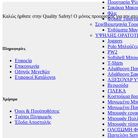
Προστασία Ψύ
του
Σακάκια Μακρ
προϊόντος
Φλις
Καλώς ήρθατε στην Quality Safety! Ο μόνος προορισμός για την ατο
Φόρμα Τιράντα
Σεφ/Βιομηχανία Τρο
Ένδύματα Μαγ
ΥΨΗΛΗΣ ΟΡΑΤΟΤ
Joggers
Polo Μπλούζες
Πληροφορίες
PW2
Softshell Μπο
Εταιρεία
T-Shirts
Επικοινωνία
Αδιάβροχο Παν
Οδηγός Μεγεθών
Αδιάβροχο Σακ
Εταιρικοί Κατάλογοι
ΑΞΕΣΟΥΑΡ 
Βερμούδα
ΓΙΛΕΚΑ
Κοστούμια βρο
Χρήσιμα
Μονωμένο Μπ
Μονωμένο Παν
Όροι & Προϋποθέσεις
Μπουφάν εργα
Τρόποι Πληρωμής
Μπουφάν Πολ
Έξοδα Αποστολής
Μπουφάν τύπου
ΟΛΟΣΩΜΗ 
Παντελόνι Serv