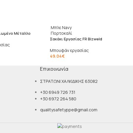
Μπλε Navy
Πορτοκαλί
Λιωμένο Μέταλλο
Σακάκι Εργασίας FR Bizweld
ασίας
Μπουφάν εργασίας
49.04
€
Επικοινωνία
ΣΤΡΑΤΩΝΙ ΧΑΛΚΙΔΙΚΗΣ 63082
+30 6949 726 731
+30 6972 264 580
qualitysafetyppe@gmail.com