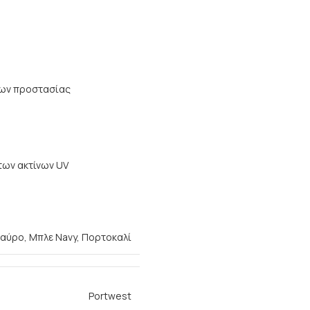
δων προστασίας
των ακτίνων UV
αύρο
,
Μπλε Navy
,
Πορτοκαλί
Portwest