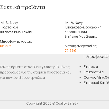
Σχετικά προϊόντα
Μπλε Navy
Μπλε Navy
Πορτοκαλί
Військово-морський/
Королівський
Bizflame Plus Σακάκι
Bizflame Plus Σακάκι
Μπουφάν εργασίας
66.58
€
Μπουφάν εργασίας
74.56
€
Πληροφορίες
Εταιρεία
Καλώς ήρθατε στην Quality Safety! Ο μόνος
Επικοινωνία
προορισμός για την ατομική προστασία και
Οδηγός Μεγεθ
για παντός είδους εργαλεία
Εταιρικοί Κατά
Copyright 2023 © Quality Safety