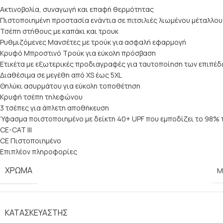
Ακτινοβολία, συναγωγή και επαφή θερμότητας
Πιστοποιημένη προστασία ενάντια σε πιτσιλιές λιωμένου μέταλλου
Τσέπη στήθους με καπάκι και τρουκ
Ρυθμιζόμενες Μανσέτες με τρούκ για ασφαλή εφαρμογή
Κρυφό Μπροστινό Τρούκ για εύκολη πρόσβαση
Ετικέτα με εξωτερικές προδιαγραφές για ταυτοποίηση των επιπέ
Διαθέσιμα σε μεγέθη από XS έως 5XL
Θηλύκι ασυρμάτου για εύκολη τοποθέτηση
Κρυφή τσέπη τηλεφώνου
3 τσέπες για άπλετη αποθήκευση
Ύφασμα ποιστοποιημένο με δείκτη 40+ UPF που εμποδίζει το 98% 
CE-CAT III
CE Πιστοποιημένο
Επιπλέον πληροφορίες
ΧΡΏΜΑ
Μ
ΚΑΤΑΣΚΕΥΑΣΤΉΣ