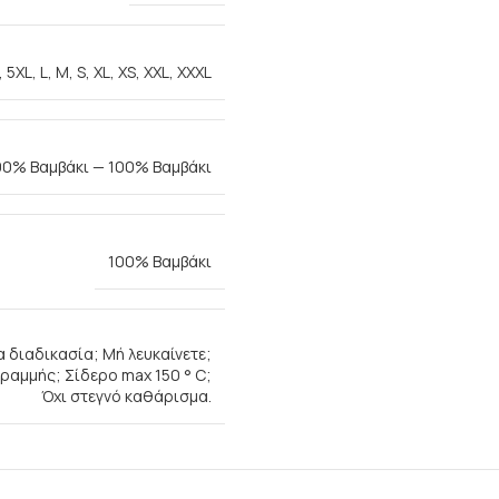
,
5XL
,
L
,
M
,
S
,
XL
,
XS
,
XXL
,
XXXL
 100% Βαμβάκι — 100% Βαμβάκι
100% Βαμβάκι
 διαδικασία; Μή λευκαίνετε;
αμμής; Σίδερο max 150 ° C;
Όχι στεγνό καθάρισμα.