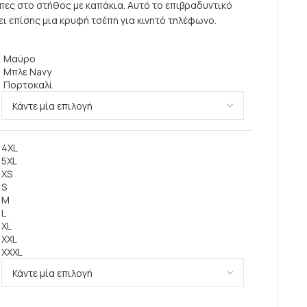
πες στο στήθος με καπάκια. Αυτό το επιβραδυντικό
 επίσης μια κρυφή τσέπη για κινητό τηλέφωνο.
Μαύρο
Μπλε Navy
Πορτοκαλί
4XL
5XL
XS
S
M
L
XL
XXL
XXXL