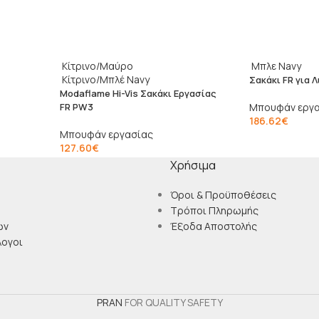
Κίτρινο/Μαύρο
Μπλε Navy
Κίτρινο/Μπλέ Navy
Σακάκι FR για 
Modaflame Hi-Vis Σακάκι Εργασίας
FR PW3
Μπουφάν εργ
186.62
€
Μπουφάν εργασίας
127.60
€
Χρήσιμα
Όροι & Προϋποθέσεις
Τρόποι Πληρωμής
ών
Έξοδα Αποστολής
λογοι
PRAN
FOR QUALITY SAFETY