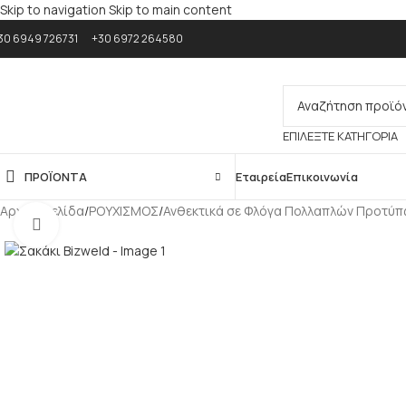
Skip to navigation
Skip to main content
30 6949 726731
+30 6972 264580
ΕΠΙΛΈΞΤΕ ΚΑΤΗΓΟΡΊΑ
ΠΡΟΪΟΝΤΑ
Εταιρεία
Επικοινωνία
Αρχική σελίδα
/
ΡΟΥΧΙΣΜΟΣ
/
Ανθεκτικά σε Φλόγα Πολλαπλών Προτύ
Κλικ για μεγέθυνση