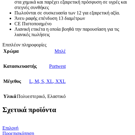
στα χημικά και παρέχει εξαιρετική πρόσφυση σε υγρές και
στεγνές συνθήκες
Πωλούνται σε συσκευασία των 12 για εξαιρετική αξία.
Άνευ ραφής επένδυση 13 διαμέτρων
CE Πιστοποιημένο
Λιανική ετικέτα η οποία βοηθά την παρουσίαση για τις
λιανικές πωλήσεις
Επιπλέον πληροφορίες
Χρώμα
Μπλέ
Κατασκευαστής
Portwest
Μέγεθος
L
,
M
,
S
,
XL
,
XXL
Υλικά
Πολυεστερικό
,
Ελαστικό
Σχετικά προϊόντα
Αυτό
Επιλογή
το
Προεπισκόπηση