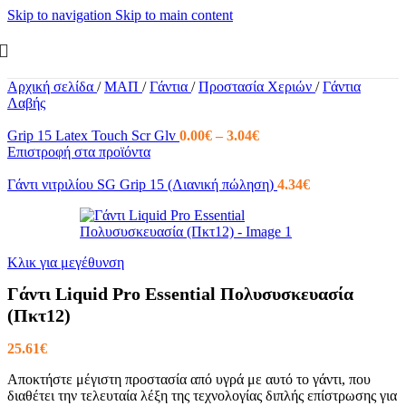
Skip to navigation
Skip to main content
Αρχική σελίδα
/
ΜΑΠ
/
Γάντια
/
Προστασία Χεριών
/
Γάντια
Λαβής
Price
Grip 15 Latex Touch Scr Glv
0.00
€
–
3.04
€
range:
Επιστροφή στα προϊόντα
0.00€
through
Γάντι νιτριλίου SG Grip 15 (Λιανική πώληση)
4.34
€
3.04€
Κλικ για μεγέθυνση
Γάντι Liquid Pro Essential Πολυσυσκευασία
(Πκτ12)
25.61
€
Αποκτήστε μέγιστη προστασία από υγρά με αυτό το γάντι, που
διαθέτει την τελευταία λέξη της τεχνολογίας διπλής επίστρωσης για