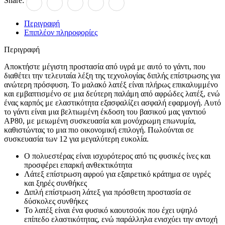
Share:
Περιγραφή
Επιπλέον πληροφορίες
Περιγραφή
Αποκτήστε μέγιστη προστασία από υγρά με αυτό το γάντι, που
διαθέτει την τελευταία λέξη της τεχνολογίας διπλής επίστρωσης για
ανώτερη πρόσφυση. Το μαλακό λατέξ είναι πλήρως επικαλυμμένο
και εμβαπτισμένο σε μια δεύτερη παλάμη από αφρώδες λατέξ, ενώ
ένας καρπός με ελαστικότητα εξασφαλίζει ασφαλή εφαρμογή. Αυτό
το γάντι είναι μια βελτιωμένη έκδοση του βασικού μας γαντιού
AP80, με μειωμένη συσκευασία και μονόχρωμη επωνυμία,
καθιστώντας το μια πιο οικονομική επιλογή. Πωλούνται σε
συσκευασία των 12 για μεγαλύτερη ευκολία.
Ο πολυεστέρας είναι ισχυρότερος από τις φυσικές ίνες και
προσφέρει επαρκή ανθεκτικότητα
Λάτεξ επίστρωση αφρού για εξαιρετικό κράτημα σε υγρές
και ξηρές συνθήκες
Διπλή επίστρωση λάτεξ για πρόσθετη προστασία σε
δύσκολες συνθήκες
Το λατέξ είναι ένα φυσικό καουτσούκ που έχει υψηλό
επίπεδο ελαστικότητας, ενώ παράλληλα ενισχύει την αντοχή