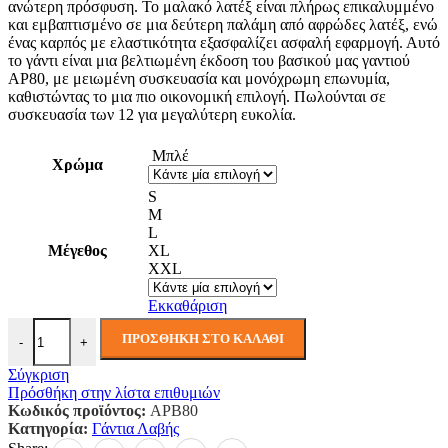
ανώτερη πρόσφυση. Το μαλακό λατέξ είναι πλήρως επικαλυμμένο
και εμβαπτισμένο σε μια δεύτερη παλάμη από αφρώδες λατέξ, ενώ
ένας καρπός με ελαστικότητα εξασφαλίζει ασφαλή εφαρμογή. Αυτό
το γάντι είναι μια βελτιωμένη έκδοση του βασικού μας γαντιού
AP80, με μειωμένη συσκευασία και μονόχρωμη επωνυμία,
καθιστώντας το μια πιο οικονομική επιλογή. Πωλούνται σε
συσκευασία των 12 για μεγαλύτερη ευκολία.
Μπλέ
Χρώμα
S
M
L
Μέγεθος
XL
XXL
Εκκαθάριση
Γάντι Liquid Pro Essential Πολυσυσκευασία (Πκτ12) ποσότητα
ΠΡΟΣΘΉΚΗ ΣΤΟ ΚΑΛΆΘΙ
-
+
Σύγκριση
Πρόσθήκη στην λίστα επιθυμιών
Κωδικός προϊόντος:
APB80
Κατηγορία:
Γάντια Λαβής