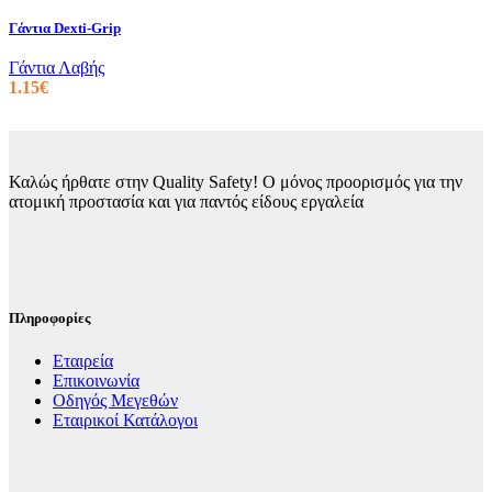
Οι
επιλογές
Γάντια Dexti-Grip
μπορούν
να
Γάντια Λαβής
επιλεγούν
1.15
€
στη
σελίδα
του
προϊόντος
Καλώς ήρθατε στην Quality Safety! Ο μόνος προορισμός για την
ατομική προστασία και για παντός είδους εργαλεία
Πληροφορίες
Εταιρεία
Επικοινωνία
Οδηγός Μεγεθών
Εταιρικοί Κατάλογοι