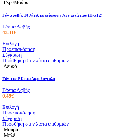
πολλαπλές
Γκρι/Μαύρο
παραλλαγές.
Οι
Γάντι λαβής 10 λάτεξ με ενίσχυση στον αντίχειρα (Πκτ12)
επιλογές
μπορούν
Γάντια Λαβής
να
43.31
€
επιλεγούν
στη
Αυτό
Επιλογή
σελίδα
το
Προεπισκόπηση
του
προϊόν
Σύγκριση
προϊόντος
έχει
Πρόσθήκη στην λίστα επιθυμιών
πολλαπλές
Λευκό
παραλλαγές.
Οι
Γάντι με PU στα Ακροδάχτυλα
επιλογές
μπορούν
Γάντια Λαβής
να
0.49
€
επιλεγούν
στη
Αυτό
Επιλογή
σελίδα
το
Προεπισκόπηση
του
προϊόν
Σύγκριση
προϊόντος
έχει
Πρόσθήκη στην λίστα επιθυμιών
πολλαπλές
Μαύρο
παραλλαγές.
Μπλέ