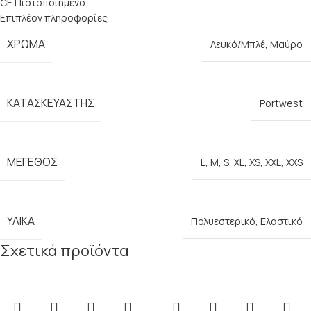
CE Πιστοποιημένο
Επιπλέον πληροφορίες
ΧΡΏΜΑ
Λευκό/Μπλέ
,
Μαύρο
ΚΑΤΑΣΚΕΥΑΣΤΉΣ
Portwest
ΜΈΓΕΘΟΣ
L
,
M
,
S
,
XL
,
XS
,
XXL
,
XXS
ΥΛΙΚΆ
Πολυεστερικό
,
Ελαστικό
Σχετικά προϊόντα