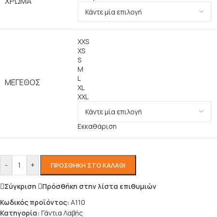
ΧΡΏΜΑ
XXS
XS
S
M
L
ΜΈΓΕΘΟΣ
XL
XXL
Εκκαθάριση
-
+
ΠΡΟΣΘΉΚΗ ΣΤΟ ΚΑΛΆΘΙ
Σύγκριση
Πρόσθήκη στην λίστα επιθυμιών
Κωδικός προϊόντος:
A110
Κατηγορία:
Γάντια Λαβής