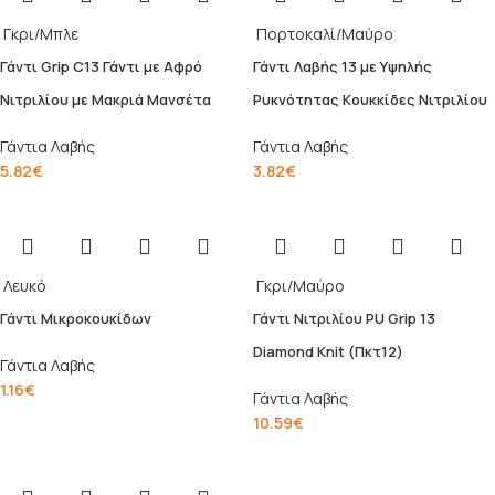
Γκρι/Μπλε
Πορτοκαλί/Μαύρο
Γάντι Grip C13 Γάντι με Αφρό
Γάντι Λαβής 13 με Yψηλής
Νιτριλίου με Μακριά Μανσέτα
Pυκνότητας Kουκκίδες Nιτριλίου
Γάντια Λαβής
Γάντια Λαβής
5.82
€
3.82
€
Λευκό
Γκρι/Μαύρο
Γάντι Μικροκουκίδων
Γάντι Νιτριλίου PU Grip 13
Diamond Knit (Πκτ12)
Γάντια Λαβής
1.16
€
Γάντια Λαβής
10.59
€