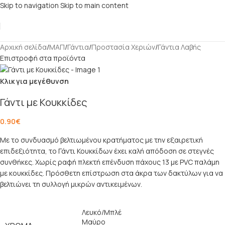
Skip to navigation
Skip to main content
Αρχική σελίδα
/
ΜΑΠ
/
Γάντια
/
Προστασία Χεριών
/
Γάντια Λαβής
Επιστροφή στα προϊόντα
Κλικ για μεγέθυνση
Γάντι με Κουκκίδες
0.90
€
Με το συνδυασμό βελτιωμένου κρατήματος με την εξαιρετική
επιδεξιότητα, το Γάντι Κουκκίδων έχει καλή απόδοση σε στεγνές
συνθήκες. Χωρίς ραφή πλεκτή επένδυση πάχους 13 με PVC παλάμη
με κουκκίδες. Πρόσθετη επίστρωση στα άκρα των δακτύλων για να
βελτιώνει τη συλλογή μικρών αντικειμένων.
Λευκό/Μπλέ
Μαύρο