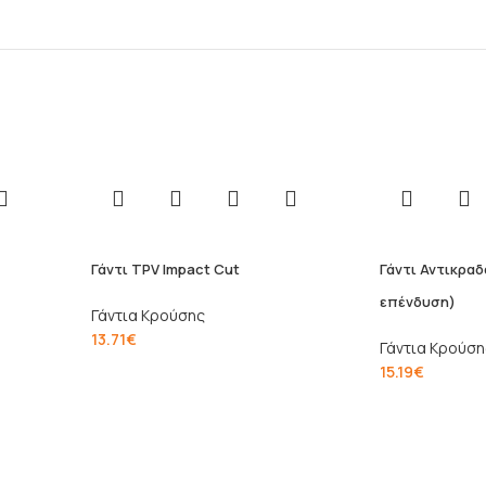
Γάντι TPV Impact Cut
Γάντι Αντικραδ
επένδυση)
Γάντια Κρούσης
13.71
€
Γάντια Κρούση
15.19
€