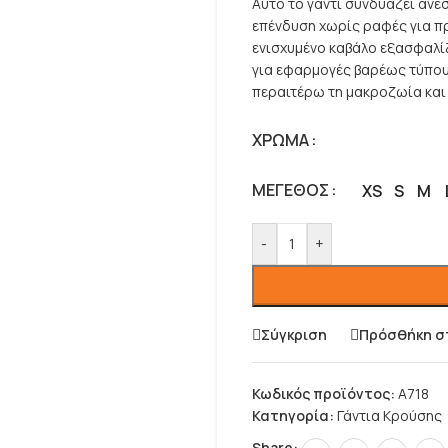
Αυτό το γάντι συνδυάζει άνε
επένδυση χωρίς ραφές για π
ενισχυμένο καβάλο εξασφαλίζ
για εφαρμογές βαρέως τύπου.
περαιτέρω τη μακροζωία και 
ΧΡΏΜΑ
ΜΈΓΕΘΟΣ
XS
S
M
-
+
Σύγκριση
Πρόσθήκη σ
Κωδικός προϊόντος:
A718
Κατηγορία:
Γάντια Κρούσης
Share: