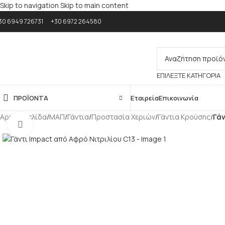
Skip to navigation
Skip to main content
30 6949 726731
+30 6972 264580
ΕΠΙΛΈΞΤΕ ΚΑΤΗΓΟΡΊΑ
ΠΡΟΪΟΝΤΑ
Εταιρεία
Επικοινωνία
Αρχική σελίδα
/
ΜΑΠ
/
Γάντια
/
Προστασία Χεριών
/
Γάντια Κρούσης
/
Γάν
Κλικ για μεγέθυνση