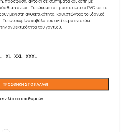
ση, πρόσφυση, αντοχή σε χτυπήματα και κοπή με
ρόσθετη άνεση. Τα εύκαμπτα προστατευτικά PVC και το
ουν μέγιστη ανθεκτικότητα, καθιστώντας το ιδανικό
 Το ενισχυμένο καβάλο του αντίχειρα ενισχύει
την ανθεκτικότητα του γαντιού.
L
XL
XXL
XXXL
ΠΡΟΣΘΉΚΗ ΣΤΟ ΚΑΛΆΘΙ
την λίστα επιθυμιών