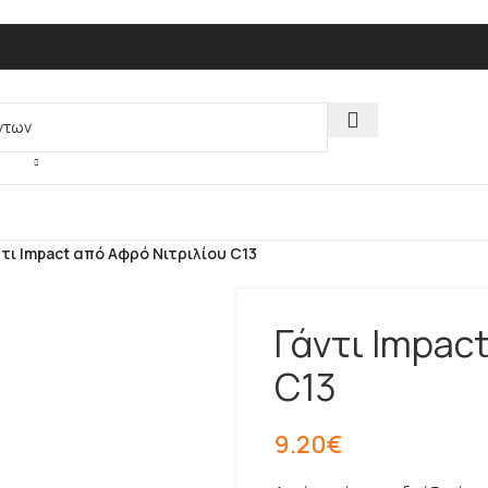
τι Impact από Αφρό Νιτριλίου C13
Γάντι Impac
C13
9.20
€