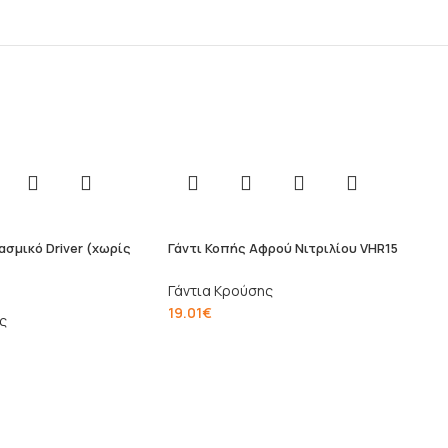
ασμικό Driver (χωρίς
Γάντι Κοπής Αφρού Νιτριλίου VHR15
Γάντια Κρούσης
19.01
€
ς