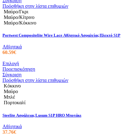
προϊόν
Σύγκριση
έχει
Πρόσθήκη στην λίστα επιθυμιών
πολλαπλές
Μαύρο/Γκρι
παραλλαγές.
Μαύρο/Κίτρινο
Οι
Μαύρο/Κόκκινο
επιλογές
μπορούν
Portwest Compositelite Wire Lace Αθλητικό Ασφαλείας Πλεκτό S1P
να
επιλεγούν
Αθλητικά
στη
60.59
€
σελίδα
του
Αυτό
Επιλογή
προϊόντος
το
Προεπισκόπηση
προϊόν
Σύγκριση
έχει
Πρόσθήκη στην λίστα επιθυμιών
πολλαπλές
Κόκκινο
παραλλαγές.
Μαύρο
Οι
Μπλέ
επιλογές
Πορτοκαλί
μπορούν
να
Steelite Ασφάλειας Lusum S1P HRO Μποτάκι
επιλεγούν
στη
Αθλητικά
σελίδα
37.76
€
του