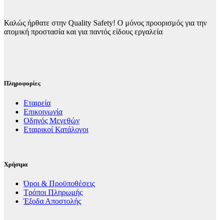
στη
σελίδα
του
Καλώς ήρθατε στην Quality Safety! Ο μόνος προορισμός για την
προϊόντος
ατομική προστασία και για παντός είδους εργαλεία
Πληροφορίες
Εταιρεία
Επικοινωνία
Οδηγός Μεγεθών
Εταιρικοί Κατάλογοι
Χρήσιμα
Όροι & Προϋποθέσεις
Τρόποι Πληρωμής
Έξοδα Αποστολής