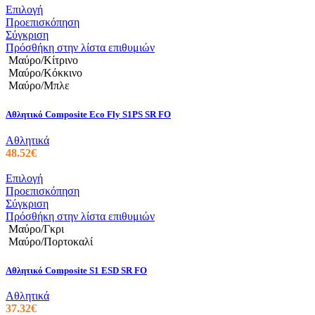
προϊόντος
Αυτό
Επιλογή
το
Προεπισκόπηση
προϊόν
Σύγκριση
έχει
Πρόσθήκη στην λίστα επιθυμιών
πολλαπλές
Μαύρο/Κίτρινο
παραλλαγές.
Μαύρο/Κόκκινο
Οι
Μαύρο/Μπλε
επιλογές
μπορούν
Αθλητικό Composite Eco Fly S1PS SR FO
να
επιλεγούν
Αθλητικά
στη
48.52
€
σελίδα
του
Αυτό
Επιλογή
προϊόντος
το
Προεπισκόπηση
προϊόν
Σύγκριση
έχει
Πρόσθήκη στην λίστα επιθυμιών
πολλαπλές
Μαύρο/Γκρι
παραλλαγές.
Μαύρο/Πορτοκαλί
Οι
επιλογές
Αθλητικό Composite S1 ESD SR FO
μπορούν
να
Αθλητικά
επιλεγούν
37.32
€