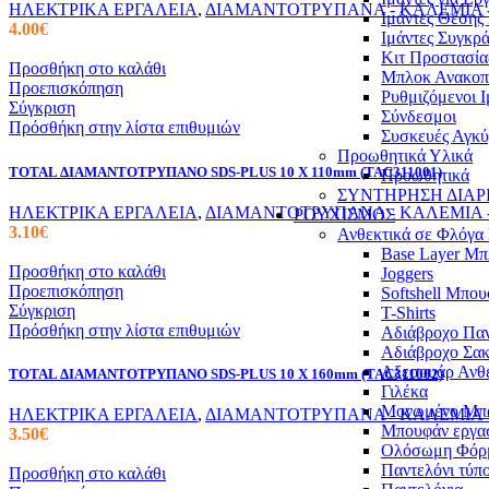
ΗΛΕΚΤΡΙΚΑ ΕΡΓΑΛΕΙΑ
,
ΔΙΑΜΑΝΤΟΤΡΥΠΑΝΑ - ΚΑΛΕΜΙΑ -
Ιμάντες Θέσης
4.00
€
Ιμάντες Συγκρ
Κιτ Προστασί
Προσθήκη στο καλάθι
Μπλοκ Ανακοπ
Προεπισκόπηση
Ρυθμιζόμενοι 
Σύγκριση
Σύνδεσμοι
Πρόσθήκη στην λίστα επιθυμιών
Συσκευές Αγκ
Προωθητικά Υλικά
TOTAL ΔΙΑΜΑΝΤΟΤΡΥΠΑΝΟ SDS-PLUS 10 X 110mm (TAC311001)
Προωθητικά
ΣΥΝΤΗΡΗΣΗ ΔΙΑΡ
ΗΛΕΚΤΡΙΚΑ ΕΡΓΑΛΕΙΑ
,
ΔΙΑΜΑΝΤΟΤΡΥΠΑΝΑ - ΚΑΛΕΜΙΑ -
ΡΟΥΧΙΣΜΟΣ
3.10
€
Ανθεκτικά σε Φλόγ
Base Layer Μπ
Προσθήκη στο καλάθι
Joggers
Προεπισκόπηση
Softshell Μπο
Σύγκριση
T-Shirts
Πρόσθήκη στην λίστα επιθυμιών
Αδιάβροχο Παν
Αδιάβροχο Σακ
Αξεσουάρ Ανθε
TOTAL ΔΙΑΜΑΝΤΟΤΡΥΠΑΝΟ SDS-PLUS 10 X 160mm (TAC311002)
Γιλέκα
Μονωμένο Μπ
ΗΛΕΚΤΡΙΚΑ ΕΡΓΑΛΕΙΑ
,
ΔΙΑΜΑΝΤΟΤΡΥΠΑΝΑ - ΚΑΛΕΜΙΑ -
Μπουφάν εργα
3.50
€
Ολόσωμη Φόρ
Παντελόνι τύπο
Προσθήκη στο καλάθι