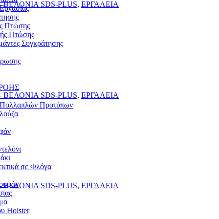
 ΒΕΛΟΝΙΑ SDS-PLUS
,
ΕΡΓΑΛΕΙΑ
 Εργασίας
άτησης
ας Πτώσης
ής Πτώσης
Ιμάντες Συγκράτησης
ύρωσης
ΡΟΗΣ
 ΒΕΛΟΝΙΑ SDS-PLUS
,
ΕΡΓΑΛΕΙΑ
α Πολλαπλών Προτύπων
λούζα
υφάν
τελόνι
άκι
κτικά σε Φλόγα
ουφάν
 ΒΕΛΟΝΙΑ SDS-PLUS
,
ΕΡΓΑΛΕΙΑ
σίας
μα
υ Holster