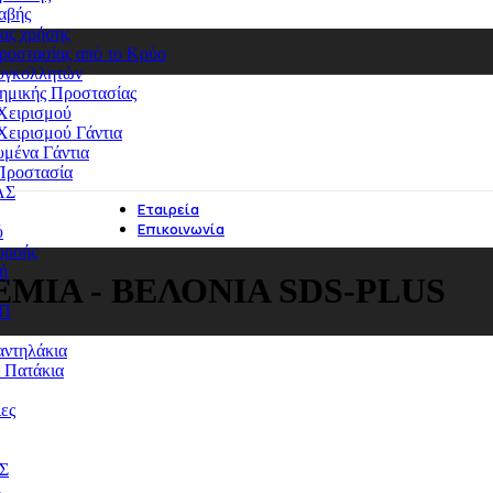
αβής
ιας χρήσης
ροστασίας από το Κρύο
Συγκολλητών
ημικής Προστασίας
Χειρισμού
Χειρισμού Γάντια
υμένα Γάντια
Προστασία
ΑΣ
Εταιρεία
Επικοινωνία
ύ
ρροής
ή
ΜΙΑ - ΒΕΛΟΝΙΑ SDS-PLUS
ΑΠ
αντηλάκια
& Πατάκια
ες
Σ
Σ