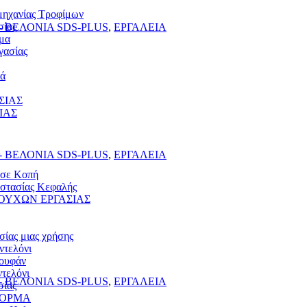
μηχανίας Τροφίμων
σίας
 ΒΕΛΟΝΙΑ SDS-PLUS
,
ΕΡΓΑΛΕΙΑ
μα
γασίας
ιά
ΣΙΑΣ
ΙΑΣ
 ΒΕΛΟΝΙΑ SDS-PLUS
,
ΕΡΓΑΛΕΙΑ
 σε Κοπή
στασίας Κεφαλής
ΟΥΧΩΝ ΕΡΓΑΣΙΑΣ
σίας μιας χρήσης
ντελόνι
ουφάν
τελόνι
 ΒΕΛΟΝΙΑ SDS-PLUS
,
ΕΡΓΑΛΕΙΑ
σίας
ΦΟΡΜΑ