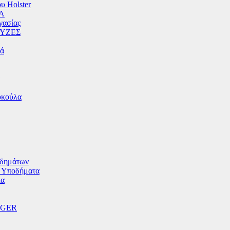
υ Holster
Α
γασίας
ΥΖΕΣ
ιά
υκούλα
δημάτων
ά Υποδήματα
λα
GGER