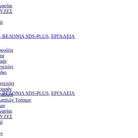
γασίας
ΥΖΕΣ
ιά
 ΒΕΛΟΝΙΑ SDS-PLUS
,
ΕΡΓΑΛΕΙΑ
υκούλα
τα
υφάν
τελόνι
άκι
ντελόνι
ουφάν
 ΒΕΛΟΝΙΑ SDS-PLUS
,
ΕΡΓΑΛΕΙΑ
τελόνι
λαπλών Τρόπων
μα
γασίας
ΥΖΕΣ
ιά
ων