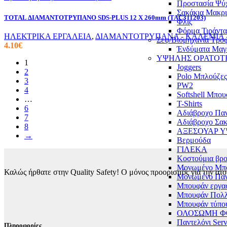
Προστασία Ψύ
Σακάκια Μακρ
TOTAL ΔΙΑΜΑΝΤΟΤΡΥΠΑΝΟ SDS-PLUS 12 X 260mm (TAC311203)
Φλις
Φόρμα Τιράντα
ΗΛΕΚΤΡΙΚΑ ΕΡΓΑΛΕΙΑ
,
ΔΙΑΜΑΝΤΟΤΡΥΠΑΝΑ - ΚΑΛΕΜΙΑ -
Σεφ/Βιομηχανία Τρο
4.10
€
Ένδύματα Μαγ
ΥΨΗΛΗΣ ΟΡΑΤΟΤ
1
Joggers
2
Polo Μπλούζες
3
PW2
4
Softshell Μπο
…
T-Shirts
6
Αδιάβροχο Παν
7
Αδιάβροχο Σακ
8
ΑΞΕΣΟΥΑΡ 
→
Βερμούδα
ΓΙΛΕΚΑ
Κοστούμια βρο
Μονωμένο Μπ
Καλώς ήρθατε στην Quality Safety! Ο μόνος προορισμός για την ατο
Μονωμένο Παν
Μπουφάν εργα
Μπουφάν Πολ
Μπουφάν τύπου
ΟΛΟΣΩΜΗ 
Παντελόνι Serv
Πληροφορίες