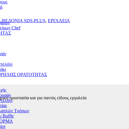
χους
ιά
 ΒΕΛΟΝΙΑ SDS-PLUS
,
ΕΡΓΑΛΕΙΑ
φίμων
είρων Chef
ΗΤΑΣ
υφάν
τελόνι
άκι
ΥΨΗΛΗΣ ΟΡΑΤΟΤΗΤΑΣ
χής
ουφάν
μική προστασία και για παντός είδους εργαλεία
τελόνι
σίας
λαπλών Τρόπων
 Baffle
ΦΟΡΜΑ
ice