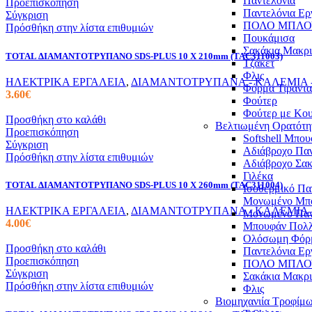
Παντελόνια
Προεπισκόπηση
Παντελόνια Ερ
Σύγκριση
ΠΟΛΟ ΜΠΛΟ
Πρόσθήκη στην λίστα επιθυμιών
Πουκάμισα
Σακάκια Μακρ
TOTAL ΔΙΑΜΑΝΤΟΤΡΥΠΑΝΟ SDS-PLUS 10 X 210mm (TAC311003)
Τζάκετ
Φλις
ΗΛΕΚΤΡΙΚΑ ΕΡΓΑΛΕΙΑ
,
ΔΙΑΜΑΝΤΟΤΡΥΠΑΝΑ - ΚΑΛΕΜΙΑ -
Φόρμα Τιράντα
3.60
€
Φούτερ
Φούτερ με Κο
Προσθήκη στο καλάθι
Βελτιωμένη Ορατότη
Προεπισκόπηση
Softshell Μπο
Σύγκριση
Αδιάβροχο Παν
Πρόσθήκη στην λίστα επιθυμιών
Αδιάβροχο Σακ
Γιλέκα
TOTAL ΔΙΑΜΑΝΤΟΤΡΥΠΑΝΟ SDS-PLUS 10 X 260mm (TAC311004)
Ισοθερμικό Πα
Μονωμένο Μπ
ΗΛΕΚΤΡΙΚΑ ΕΡΓΑΛΕΙΑ
,
ΔΙΑΜΑΝΤΟΤΡΥΠΑΝΑ - ΚΑΛΕΜΙΑ -
Μονωμένο Παν
4.00
€
Μπουφάν Πολ
Ολόσωμη Φόρ
Προσθήκη στο καλάθι
Παντελόνια Ερ
Προεπισκόπηση
ΠΟΛΟ ΜΠΛΟ
Σύγκριση
Σακάκια Μακρ
Πρόσθήκη στην λίστα επιθυμιών
Φλις
Βιομηχανιία Τροφίμ