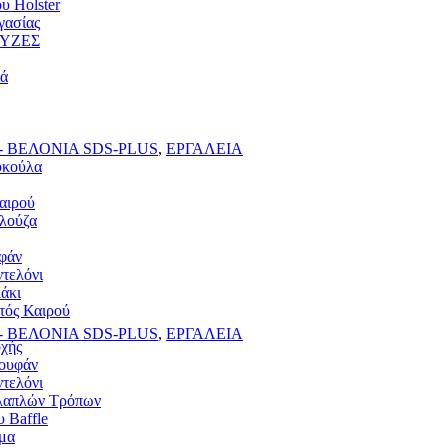
υ Holster
γασίας
ΥΖΕΣ
ιά
 ΒΕΛΟΝΙΑ SDS-PLUS
,
ΕΡΓΑΛΕΙΑ
υκούλα
αιρού
λούζα
υφάν
τελόνι
άκι
τός Καιρού
 ΒΕΛΟΝΙΑ SDS-PLUS
,
ΕΡΓΑΛΕΙΑ
χής
ουφάν
τελόνι
λαπλών Τρόπων
 Baffle
μα