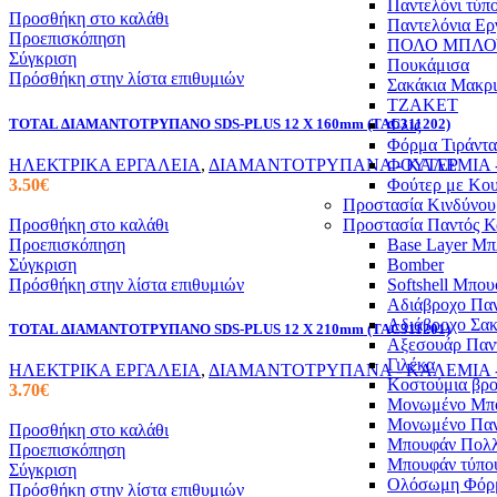
Παντελόνι τύπο
Προσθήκη στο καλάθι
Παντελόνια Ερ
Προεπισκόπηση
ΠΟΛΟ ΜΠΛΟ
Σύγκριση
Πουκάμισα
Πρόσθήκη στην λίστα επιθυμιών
Σακάκια Μακρ
ΤΖΑΚΕΤ
Φλις
TOTAL ΔΙΑΜΑΝΤΟΤΡΥΠΑΝΟ SDS-PLUS 12 X 160mm (TAC311202)
Φόρμα Τιράντα
ΦΟΥΤΕΡ
ΗΛΕΚΤΡΙΚΑ ΕΡΓΑΛΕΙΑ
,
ΔΙΑΜΑΝΤΟΤΡΥΠΑΝΑ - ΚΑΛΕΜΙΑ -
Φούτερ με Κο
3.50
€
Προστασία Κινδύνου
Προστασία Παντός Κ
Προσθήκη στο καλάθι
Base Layer Μπ
Προεπισκόπηση
Bomber
Σύγκριση
Softshell Μπο
Πρόσθήκη στην λίστα επιθυμιών
Αδιάβροχο Παν
Αδιάβροχο Σακ
TOTAL ΔΙΑΜΑΝΤΟΤΡΥΠΑΝΟ SDS-PLUS 12 X 210mm (TAC311201)
Αξεσουάρ Παν
Γιλέκα
ΗΛΕΚΤΡΙΚΑ ΕΡΓΑΛΕΙΑ
,
ΔΙΑΜΑΝΤΟΤΡΥΠΑΝΑ - ΚΑΛΕΜΙΑ -
Κοστούμια βρο
3.70
€
Μονωμένο Μπ
Μονωμένο Παν
Προσθήκη στο καλάθι
Μπουφάν Πολ
Προεπισκόπηση
Μπουφάν τύπου
Σύγκριση
Ολόσωμη Φόρ
Πρόσθήκη στην λίστα επιθυμιών