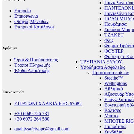
Παντελόνι τύπο
ΠΑΝΤΕΛΟΝΙ
Εταιρεία
Παντελόνια Ερ
Επικοινωνία
ΠΟΛΟ ΜΠΛΟ
Οδηγός Μεγεθών
Πουκάμισα
Εταιρικοί Κατάλογοι
Σακάκια Μακρ
ΤΖΑΚΕΤ
Φλις
Φόρμα Τιράντα
Χρήσιμα
ΦΟΥΤΕΡ
Φούτερ με Κο
Όροι & Προϋποθέσεις
ΤΡΥΠΑΝΙΑ ΞΥΛΟΥ
Τρόποι Πληρωμής
Υποδήματα Ασφαλείας
Έξοδα Αποστολής
Προστασία ποδιών
Steelite™
Wellingtons
Αθλητικά
Επικοινωνία
Αξεσουάρ Υπο
Επαγγελματικ
ΣΤΡΑΤΩΝΙ ΧΑΛΚΙΔΙΚΗΣ 63082
Εσωτερική σό
Κάλτσες
+30 6949 726 731
Μπότες
+30 6972 264 580
ΜΠΟΤΕΣ RI
Παπούτσια
qualitysafetyppe@gmail.com
Σανδάλια